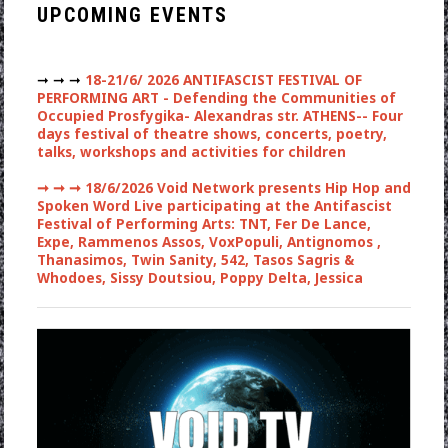
UPCOMING EVENTS
➞ ➞ ➞
18-21/6/ 2026 ANTIFASCIST FESTIVAL OF
PERFORMING ART - Defending the Communities of
Occupied Prosfygika- Alexandras str. ATHENS-- Four
days festival of theatre shows, concerts, poetry,
talks, workshops and activities for children
➞ ➞ ➞
18/6/2026 Void Network presents Hip Hop and
Spoken Word Live participating at the Antifascist
Festival of Performing Arts: TNT, Fer De Lance,
Expe, Rammenos Assos, VoxPopuli, Antignomos ,
Thanasimos, Twin Sanity, 542, Tasos Sagris &
Whodoes, Sissy Doutsiou, Poppy Delta, Jessica