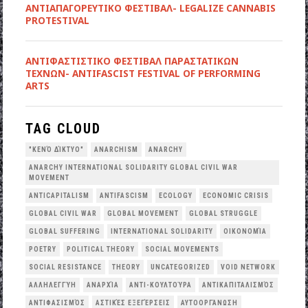
ΑΝΤΙΑΠΑΓΟΡΕΥΤΙΚΟ ΦΕΣΤΙΒΑΛ- LEGALIZE CANNABIS
PROTESTIVAL
ANTIΦΑΣΤΙΣΤΙΚΟ ΦΕΣΤΙΒΑΛ ΠΑΡΑΣΤΑΤΙΚΩΝ
ΤΕΧΝΩΝ- ANTIFASCIST FESTIVAL OF PERFORMING
ARTS
TAG CLOUD
"ΚΕΝΌ ΔΊΚΤΥΟ"
ANARCHISM
ANARCHY
ANARCHY INTERNATIONAL SOLIDARITY GLOBAL CIVIL WAR
MOVEMENT
ANTICAPITALISM
ANTIFASCISM
ECOLOGY
ECONOMIC CRISIS
GLOBAL CIVIL WAR
GLOBAL MOVEMENT
GLOBAL STRUGGLE
GLOBAL SUFFERING
INTERNATIONAL SOLIDARITY
OΙΚΟΝΟΜΊΑ
POETRY
POLITICAL THEORY
SOCIAL MOVEMENTS
SOCIAL RESISTANCE
THEORY
UNCATEGORIZED
VOID NETWORK
ΑΛΛΗΛΕΓΓΎΗ
ΑΝΑΡΧΊΑ
ΑΝΤΙ-ΚΟΥΛΤΟΎΡΑ
ΑΝΤΙΚΑΠΙΤΑΛΙΣΜΌΣ
ΑΝΤΙΦΑΣΙΣΜΌΣ
ΑΣΤΙΚΈΣ ΕΞΕΓΈΡΣΕΙΣ
ΑΥΤΟΟΡΓΆΝΩΣΗ