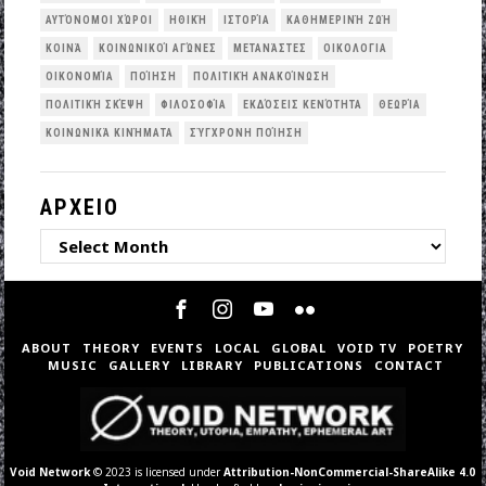
ΑΥΤΌΝΟΜΟΙ ΧΏΡΟΙ
ΗΘΙΚΉ
ΙΣΤΟΡΊΑ
ΚΑΘΗΜΕΡΙΝΉ ΖΩΉ
ΚΟΙΝΆ
ΚΟΙΝΩΝΙΚΟΊ ΑΓΏΝΕΣ
ΜΕΤΑΝΆΣΤΕΣ
ΟΙΚΟΛΟΓΙΑ
ΟΙΚΟΝΟΜΊΑ
ΠΟΊΗΣΗ
ΠΟΛΙΤΙΚΉ ΑΝΑΚΟΊΝΩΣΗ
ΠΟΛΙΤΙΚΉ ΣΚΈΨΗ
ΦΙΛΟΣΟΦΊΑ
ΕΚΔΌΣΕΙΣ ΚΕΝΌΤΗΤΑ
ΘΕΩΡΊΑ
ΚΟΙΝΩΝΙΚΆ ΚΙΝΉΜΑΤΑ
ΣΎΓΧΡΟΝΗ ΠΟΊΗΣΗ
ΑΡΧΕΙΟ
ΑΡΧΕΙΟ
ABOUT
THEORY
EVENTS
LOCAL
GLOBAL
VOID TV
POETRY
MUSIC
GALLERY
LIBRARY
PUBLICATIONS
CONTACT
Void Network
© 2023 is licensed under
Attribution-NonCommercial-ShareAlike 4.0