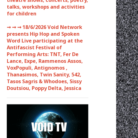
theatre shows, concerts, poetry,
talks, workshops and activities
for children
➞ ➞ ➞
18/6/2026 Void Network
presents Hip Hop and Spoken
Word Live participating at the
Antifascist Festival of
Performing Arts: TNT, Fer De
Lance, Expe, Rammenos Assos,
VoxPopuli, Antignomos ,
Thanasimos, Twin Sanity, 542,
Tasos Sagris & Whodoes, Sissy
Doutsiou, Poppy Delta, Jessica