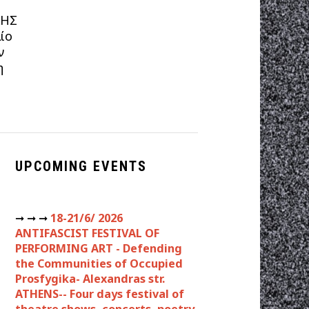
ΚΗΣ
ίο
ν
η
UPCOMING EVENTS
➞ ➞ ➞
18-21/6/ 2026
ANTIFASCIST FESTIVAL OF
PERFORMING ART - Defending
the Communities of Occupied
Prosfygika- Alexandras str.
ATHENS-- Four days festival of