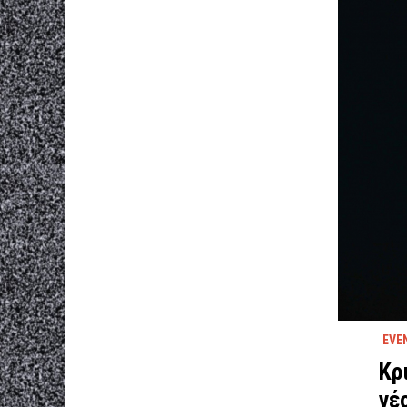
EVE
Κρ
νέ