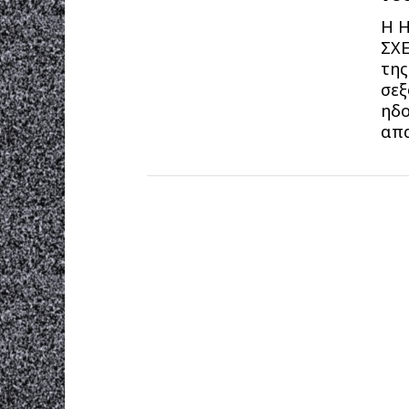
Η 
ΣΧΕ
της
σεξ
ηδο
απα