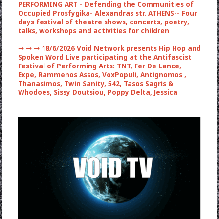
PERFORMING ART - Defending the Communities of
Occupied Prosfygika- Alexandras str. ATHENS-- Four
days festival of theatre shows, concerts, poetry,
talks, workshops and activities for children
➞ ➞ ➞
18/6/2026 Void Network presents Hip Hop and
Spoken Word Live participating at the Antifascist
Festival of Performing Arts: TNT, Fer De Lance,
Expe, Rammenos Assos, VoxPopuli, Antignomos ,
Thanasimos, Twin Sanity, 542, Tasos Sagris &
Whodoes, Sissy Doutsiou, Poppy Delta, Jessica