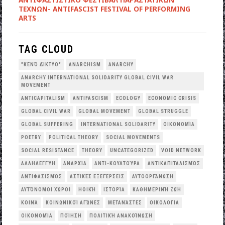
ΤΕΧΝΩΝ- ANTIFASCIST FESTIVAL OF PERFORMING
ARTS
TAG CLOUD
"ΚΕΝΌ ΔΊΚΤΥΟ"
ANARCHISM
ANARCHY
ANARCHY INTERNATIONAL SOLIDARITY GLOBAL CIVIL WAR
MOVEMENT
ANTICAPITALISM
ANTIFASCISM
ECOLOGY
ECONOMIC CRISIS
GLOBAL CIVIL WAR
GLOBAL MOVEMENT
GLOBAL STRUGGLE
GLOBAL SUFFERING
INTERNATIONAL SOLIDARITY
OΙΚΟΝΟΜΊΑ
POETRY
POLITICAL THEORY
SOCIAL MOVEMENTS
SOCIAL RESISTANCE
THEORY
UNCATEGORIZED
VOID NETWORK
ΑΛΛΗΛΕΓΓΎΗ
ΑΝΑΡΧΊΑ
ΑΝΤΙ-ΚΟΥΛΤΟΎΡΑ
ΑΝΤΙΚΑΠΙΤΑΛΙΣΜΌΣ
ΑΝΤΙΦΑΣΙΣΜΌΣ
ΑΣΤΙΚΈΣ ΕΞΕΓΈΡΣΕΙΣ
ΑΥΤΟΟΡΓΆΝΩΣΗ
ΑΥΤΌΝΟΜΟΙ ΧΏΡΟΙ
ΗΘΙΚΉ
ΙΣΤΟΡΊΑ
ΚΑΘΗΜΕΡΙΝΉ ΖΩΉ
ΚΟΙΝΆ
ΚΟΙΝΩΝΙΚΟΊ ΑΓΏΝΕΣ
ΜΕΤΑΝΆΣΤΕΣ
ΟΙΚΟΛΟΓΙΑ
ΟΙΚΟΝΟΜΊΑ
ΠΟΊΗΣΗ
ΠΟΛΙΤΙΚΉ ΑΝΑΚΟΊΝΩΣΗ