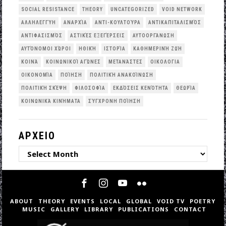
SOCIAL RESISTANCE
THEORY
UNCATEGORIZED
VOID NETWORK
ΑΛΛΗΛΕΓΓΎΗ
ΑΝΑΡΧΊΑ
ΑΝΤΙ-ΚΟΥΛΤΟΎΡΑ
ΑΝΤΙΚΑΠΙΤΑΛΙΣΜΌΣ
ΑΝΤΙΦΑΣΙΣΜΌΣ
ΑΣΤΙΚΈΣ ΕΞΕΓΈΡΣΕΙΣ
ΑΥΤΟΟΡΓΆΝΩΣΗ
ΑΥΤΌΝΟΜΟΙ ΧΏΡΟΙ
ΗΘΙΚΉ
ΙΣΤΟΡΊΑ
ΚΑΘΗΜΕΡΙΝΉ ΖΩΉ
ΚΟΙΝΆ
ΚΟΙΝΩΝΙΚΟΊ ΑΓΏΝΕΣ
ΜΕΤΑΝΆΣΤΕΣ
ΟΙΚΟΛΟΓΙΑ
ΟΙΚΟΝΟΜΊΑ
ΠΟΊΗΣΗ
ΠΟΛΙΤΙΚΉ ΑΝΑΚΟΊΝΩΣΗ
ΠΟΛΙΤΙΚΉ ΣΚΈΨΗ
ΦΙΛΟΣΟΦΊΑ
ΕΚΔΌΣΕΙΣ ΚΕΝΌΤΗΤΑ
ΘΕΩΡΊΑ
ΚΟΙΝΩΝΙΚΆ ΚΙΝΉΜΑΤΑ
ΣΎΓΧΡΟΝΗ ΠΟΊΗΣΗ
ΑΡΧΕΙΟ
ΑΡΧΕΙΟ
ABOUT
THEORY
EVENTS
LOCAL
GLOBAL
VOID TV
POETRY
MUSIC
GALLERY
LIBRARY
PUBLICATIONS
CONTACT