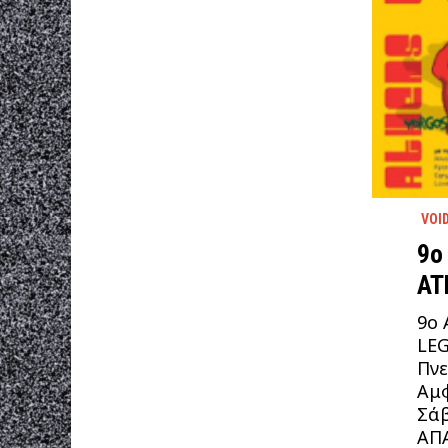
VOI
9ο
AT
9ο
LEG
Πνε
Αμφ
Σάβ
ΑΠΑ