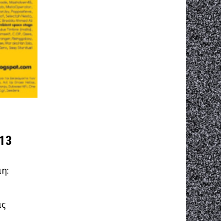
13
η:
ας