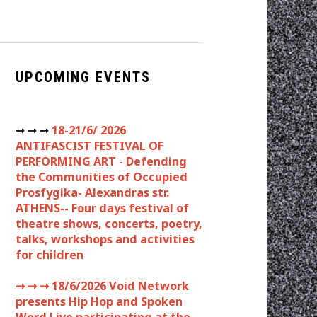
UPCOMING EVENTS
➞ ➞ ➞
18-21/6/ 2026
ANTIFASCIST FESTIVAL OF
PERFORMING ART - Defending
the Communities of Occupied
Prosfygika- Alexandras str.
ATHENS-- Four days festival of
theatre shows, concerts, poetry,
talks, workshops and activities
for children
➞ ➞ ➞
18/6/2026 Void Network
presents Hip Hop and Spoken
Word Live participating at the