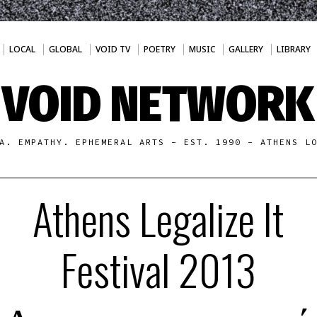
LOCAL
GLOBAL
VOID TV
POETRY
MUSIC
GALLERY
LIBRARY
VOID NETWORK
A. EMPATHY. EPHEMERAL ARTS - EST. 1990 - ATHENS L
Athens Legalize It
Festival 2013