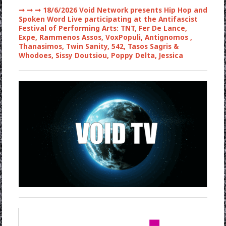
➞ ➞ ➞
18/6/2026 Void Network presents Hip Hop and
Spoken Word Live participating at the Antifascist
Festival of Performing Arts: TNT, Fer De Lance,
Expe, Rammenos Assos, VoxPopuli, Antignomos ,
Thanasimos, Twin Sanity, 542, Tasos Sagris &
Whodoes, Sissy Doutsiou, Poppy Delta, Jessica