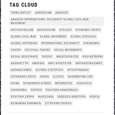
TAG CLOUD
"ΚΕΝΌ ΔΊΚΤΥΟ"
ANARCHISM
ANARCHY
ANARCHY INTERNATIONAL SOLIDARITY GLOBAL CIVIL WAR
MOVEMENT
ANTICAPITALISM
ANTIFASCISM
ECOLOGY
ECONOMIC CRISIS
GLOBAL CIVIL WAR
GLOBAL MOVEMENT
GLOBAL STRUGGLE
GLOBAL SUFFERING
INTERNATIONAL SOLIDARITY
OΙΚΟΝΟΜΊΑ
POETRY
POLITICAL THEORY
SOCIAL MOVEMENTS
SOCIAL RESISTANCE
THEORY
UNCATEGORIZED
VOID NETWORK
ΑΛΛΗΛΕΓΓΎΗ
ΑΝΑΡΧΊΑ
ΑΝΤΙ-ΚΟΥΛΤΟΎΡΑ
ΑΝΤΙΚΑΠΙΤΑΛΙΣΜΌΣ
ΑΝΤΙΦΑΣΙΣΜΌΣ
ΑΣΤΙΚΈΣ ΕΞΕΓΈΡΣΕΙΣ
ΑΥΤΟΟΡΓΆΝΩΣΗ
ΑΥΤΌΝΟΜΟΙ ΧΏΡΟΙ
ΗΘΙΚΉ
ΙΣΤΟΡΊΑ
ΚΑΘΗΜΕΡΙΝΉ ΖΩΉ
ΚΟΙΝΆ
ΚΟΙΝΩΝΙΚΟΊ ΑΓΏΝΕΣ
ΜΕΤΑΝΆΣΤΕΣ
ΟΙΚΟΛΟΓΙΑ
ΟΙΚΟΝΟΜΊΑ
ΠΟΊΗΣΗ
ΠΟΛΙΤΙΚΉ ΑΝΑΚΟΊΝΩΣΗ
ΠΟΛΙΤΙΚΉ ΣΚΈΨΗ
ΦΙΛΟΣΟΦΊΑ
ΕΚΔΌΣΕΙΣ ΚΕΝΌΤΗΤΑ
ΘΕΩΡΊΑ
ΚΟΙΝΩΝΙΚΆ ΚΙΝΉΜΑΤΑ
ΣΎΓΧΡΟΝΗ ΠΟΊΗΣΗ