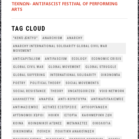
ΤΕΧΝΩΝ- ANTIFASCIST FESTIVAL OF PERFORMING
ARTS
TAG CLOUD
"ΚΕΝΌ ΔΊΚΤΥΟ"
ANARCHISM
ANARCHY
ANARCHY INTERNATIONAL SOLIDARITY GLOBAL CIVIL WAR
MOVEMENT
ANTICAPITALISM
ANTIFASCISM
ECOLOGY
ECONOMIC CRISIS
GLOBAL CIVIL WAR
GLOBAL MOVEMENT
GLOBAL STRUGGLE
GLOBAL SUFFERING
INTERNATIONAL SOLIDARITY
OΙΚΟΝΟΜΊΑ
POETRY
POLITICAL THEORY
SOCIAL MOVEMENTS
SOCIAL RESISTANCE
THEORY
UNCATEGORIZED
VOID NETWORK
ΑΛΛΗΛΕΓΓΎΗ
ΑΝΑΡΧΊΑ
ΑΝΤΙ-ΚΟΥΛΤΟΎΡΑ
ΑΝΤΙΚΑΠΙΤΑΛΙΣΜΌΣ
ΑΝΤΙΦΑΣΙΣΜΌΣ
ΑΣΤΙΚΈΣ ΕΞΕΓΈΡΣΕΙΣ
ΑΥΤΟΟΡΓΆΝΩΣΗ
ΑΥΤΌΝΟΜΟΙ ΧΏΡΟΙ
ΗΘΙΚΉ
ΙΣΤΟΡΊΑ
ΚΑΘΗΜΕΡΙΝΉ ΖΩΉ
ΚΟΙΝΆ
ΚΟΙΝΩΝΙΚΟΊ ΑΓΏΝΕΣ
ΜΕΤΑΝΆΣΤΕΣ
ΟΙΚΟΛΟΓΙΑ
ΟΙΚΟΝΟΜΊΑ
ΠΟΊΗΣΗ
ΠΟΛΙΤΙΚΉ ΑΝΑΚΟΊΝΩΣΗ