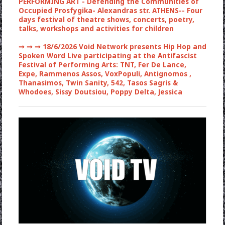
PERFORMING ART - Defending the Communities of
Occupied Prosfygika- Alexandras str. ATHENS-- Four
days festival of theatre shows, concerts, poetry,
talks, workshops and activities for children
➞ ➞ ➞
18/6/2026 Void Network presents Hip Hop and
Spoken Word Live participating at the Antifascist
Festival of Performing Arts: TNT, Fer De Lance,
Expe, Rammenos Assos, VoxPopuli, Antignomos ,
Thanasimos, Twin Sanity, 542, Tasos Sagris &
Whodoes, Sissy Doutsiou, Poppy Delta, Jessica