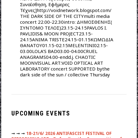
Συναίσθηση, Εφήμερες
Τέχνες]http://voidnetwork.blogspot.com/
ΤHE DARK SIDE OF THE CITYmulti media
concert 22.00-22.30intro: ΔΗΜΟΣΘΕΝΗΣ(
ΣΥΝΤΟΜΟ ΤΕΛΟΣ)23.15-24.15PAVLOS I.
PAVLIDIS& MOON PROJECT23.15-
24.15ANIMA TRISTE24.15-01.15ΚΩΜΩΔΙΑ
ΘΑΝΑΤΟΥ01.15-02.15MELENTINI02.15-
03.00LOLA’S BAD03.00-04.00CRUEL
ANAGRAMS04.00-endd.j. CHAOTIC
MOONVISUAL ART:VOID OPTICAL ART
LABORATORY concert SUPPORTED bythe
dark side of the sun / collective Thursday
UPCOMING EVENTS
➞ ➞ ➞
18-21/6/ 2026 ANTIFASCIST FESTIVAL OF