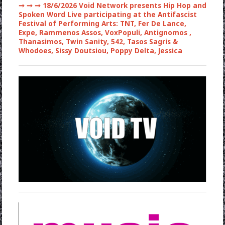
➞ ➞ ➞
18/6/2026 Void Network presents Hip Hop and
Spoken Word Live participating at the Antifascist
Festival of Performing Arts: TNT, Fer De Lance,
Expe, Rammenos Assos, VoxPopuli, Antignomos ,
Thanasimos, Twin Sanity, 542, Tasos Sagris &
Whodoes, Sissy Doutsiou, Poppy Delta, Jessica