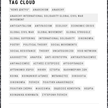
TAG CLOUD
"ΚΕΝΌ ΔΊΚΤΥΟ"
ANARCHISM
ANARCHY
ANARCHY INTERNATIONAL SOLIDARITY GLOBAL CIVIL WAR
MOVEMENT
ANTICAPITALISM
ANTIFASCISM
ECOLOGY
ECONOMIC CRISIS
GLOBAL CIVIL WAR
GLOBAL MOVEMENT
GLOBAL STRUGGLE
GLOBAL SUFFERING
INTERNATIONAL SOLIDARITY
OΙΚΟΝΟΜΊΑ
POETRY
POLITICAL THEORY
SOCIAL MOVEMENTS
SOCIAL RESISTANCE
THEORY
UNCATEGORIZED
VOID NETWORK
ΑΛΛΗΛΕΓΓΎΗ
ΑΝΑΡΧΊΑ
ΑΝΤΙ-ΚΟΥΛΤΟΎΡΑ
ΑΝΤΙΚΑΠΙΤΑΛΙΣΜΌΣ
ΑΝΤΙΦΑΣΙΣΜΌΣ
ΑΣΤΙΚΈΣ ΕΞΕΓΈΡΣΕΙΣ
ΑΥΤΟΟΡΓΆΝΩΣΗ
ΑΥΤΌΝΟΜΟΙ ΧΏΡΟΙ
ΗΘΙΚΉ
ΙΣΤΟΡΊΑ
ΚΑΘΗΜΕΡΙΝΉ ΖΩΉ
ΚΟΙΝΆ
ΚΟΙΝΩΝΙΚΟΊ ΑΓΏΝΕΣ
ΜΕΤΑΝΆΣΤΕΣ
ΟΙΚΟΛΟΓΙΑ
ΟΙΚΟΝΟΜΊΑ
ΠΟΊΗΣΗ
ΠΟΛΙΤΙΚΉ ΑΝΑΚΟΊΝΩΣΗ
ΠΟΛΙΤΙΚΉ ΣΚΈΨΗ
ΦΙΛΟΣΟΦΊΑ
ΕΚΔΌΣΕΙΣ ΚΕΝΌΤΗΤΑ
ΘΕΩΡΊΑ
ΚΟΙΝΩΝΙΚΆ ΚΙΝΉΜΑΤΑ
ΣΎΓΧΡΟΝΗ ΠΟΊΗΣΗ