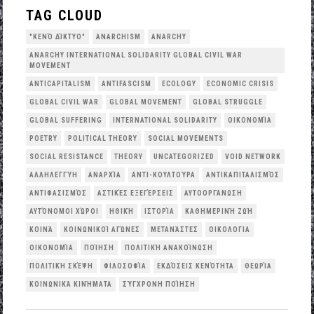
TAG CLOUD
"ΚΕΝΌ ΔΊΚΤΥΟ"
ANARCHISM
ANARCHY
ANARCHY INTERNATIONAL SOLIDARITY GLOBAL CIVIL WAR
MOVEMENT
ANTICAPITALISM
ANTIFASCISM
ECOLOGY
ECONOMIC CRISIS
GLOBAL CIVIL WAR
GLOBAL MOVEMENT
GLOBAL STRUGGLE
GLOBAL SUFFERING
INTERNATIONAL SOLIDARITY
OΙΚΟΝΟΜΊΑ
POETRY
POLITICAL THEORY
SOCIAL MOVEMENTS
SOCIAL RESISTANCE
THEORY
UNCATEGORIZED
VOID NETWORK
ΑΛΛΗΛΕΓΓΎΗ
ΑΝΑΡΧΊΑ
ΑΝΤΙ-ΚΟΥΛΤΟΎΡΑ
ΑΝΤΙΚΑΠΙΤΑΛΙΣΜΌΣ
ΑΝΤΙΦΑΣΙΣΜΌΣ
ΑΣΤΙΚΈΣ ΕΞΕΓΈΡΣΕΙΣ
ΑΥΤΟΟΡΓΆΝΩΣΗ
ΑΥΤΌΝΟΜΟΙ ΧΏΡΟΙ
ΗΘΙΚΉ
ΙΣΤΟΡΊΑ
ΚΑΘΗΜΕΡΙΝΉ ΖΩΉ
ΚΟΙΝΆ
ΚΟΙΝΩΝΙΚΟΊ ΑΓΏΝΕΣ
ΜΕΤΑΝΆΣΤΕΣ
ΟΙΚΟΛΟΓΙΑ
ΟΙΚΟΝΟΜΊΑ
ΠΟΊΗΣΗ
ΠΟΛΙΤΙΚΉ ΑΝΑΚΟΊΝΩΣΗ
ΠΟΛΙΤΙΚΉ ΣΚΈΨΗ
ΦΙΛΟΣΟΦΊΑ
ΕΚΔΌΣΕΙΣ ΚΕΝΌΤΗΤΑ
ΘΕΩΡΊΑ
ΚΟΙΝΩΝΙΚΆ ΚΙΝΉΜΑΤΑ
ΣΎΓΧΡΟΝΗ ΠΟΊΗΣΗ