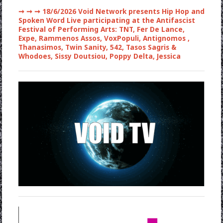
➞ ➞ ➞
18/6/2026 Void Network presents Hip Hop and
Spoken Word Live participating at the Antifascist
Festival of Performing Arts: TNT, Fer De Lance,
Expe, Rammenos Assos, VoxPopuli, Antignomos ,
Thanasimos, Twin Sanity, 542, Tasos Sagris &
Whodoes, Sissy Doutsiou, Poppy Delta, Jessica