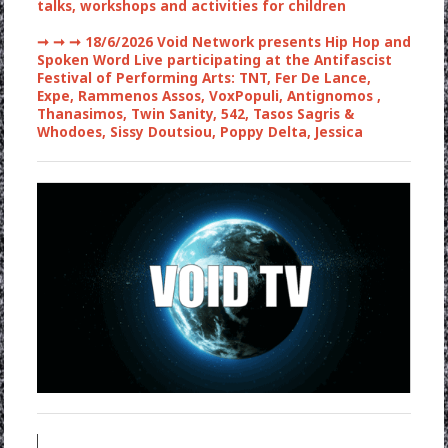
talks, workshops and activities for children
➞ ➞ ➞
18/6/2026 Void Network presents Hip Hop and
Spoken Word Live participating at the Antifascist
Festival of Performing Arts: TNT, Fer De Lance,
Expe, Rammenos Assos, VoxPopuli, Antignomos ,
Thanasimos, Twin Sanity, 542, Tasos Sagris &
Whodoes, Sissy Doutsiou, Poppy Delta, Jessica