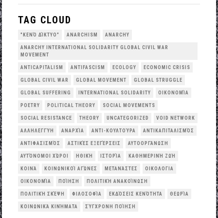
TAG CLOUD
"ΚΕΝΌ ΔΊΚΤΥΟ"
ANARCHISM
ANARCHY
ANARCHY INTERNATIONAL SOLIDARITY GLOBAL CIVIL WAR
MOVEMENT
ANTICAPITALISM
ANTIFASCISM
ECOLOGY
ECONOMIC CRISIS
GLOBAL CIVIL WAR
GLOBAL MOVEMENT
GLOBAL STRUGGLE
GLOBAL SUFFERING
INTERNATIONAL SOLIDARITY
OΙΚΟΝΟΜΊΑ
POETRY
POLITICAL THEORY
SOCIAL MOVEMENTS
SOCIAL RESISTANCE
THEORY
UNCATEGORIZED
VOID NETWORK
ΑΛΛΗΛΕΓΓΎΗ
ΑΝΑΡΧΊΑ
ΑΝΤΙ-ΚΟΥΛΤΟΎΡΑ
ΑΝΤΙΚΑΠΙΤΑΛΙΣΜΌΣ
ΑΝΤΙΦΑΣΙΣΜΌΣ
ΑΣΤΙΚΈΣ ΕΞΕΓΈΡΣΕΙΣ
ΑΥΤΟΟΡΓΆΝΩΣΗ
ΑΥΤΌΝΟΜΟΙ ΧΏΡΟΙ
ΗΘΙΚΉ
ΙΣΤΟΡΊΑ
ΚΑΘΗΜΕΡΙΝΉ ΖΩΉ
ΚΟΙΝΆ
ΚΟΙΝΩΝΙΚΟΊ ΑΓΏΝΕΣ
ΜΕΤΑΝΆΣΤΕΣ
ΟΙΚΟΛΟΓΙΑ
ΟΙΚΟΝΟΜΊΑ
ΠΟΊΗΣΗ
ΠΟΛΙΤΙΚΉ ΑΝΑΚΟΊΝΩΣΗ
ΠΟΛΙΤΙΚΉ ΣΚΈΨΗ
ΦΙΛΟΣΟΦΊΑ
ΕΚΔΌΣΕΙΣ ΚΕΝΌΤΗΤΑ
ΘΕΩΡΊΑ
ΚΟΙΝΩΝΙΚΆ ΚΙΝΉΜΑΤΑ
ΣΎΓΧΡΟΝΗ ΠΟΊΗΣΗ