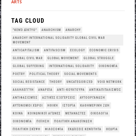
ARTS
TAG CLOUD
"ΚΕΝΌ ΔΊΚΤΥΟ"
ANARCHISM
ANARCHY
ANARCHY INTERNATIONAL SOLIDARITY GLOBAL CIVIL WAR
MOVEMENT
ANTICAPITALISM
ANTIFASCISM
ECOLOGY
ECONOMIC CRISIS
GLOBAL CIVIL WAR
GLOBAL MOVEMENT
GLOBAL STRUGGLE
GLOBAL SUFFERING
INTERNATIONAL SOLIDARITY
OΙΚΟΝΟΜΊΑ
POETRY
POLITICAL THEORY
SOCIAL MOVEMENTS
SOCIAL RESISTANCE
THEORY
UNCATEGORIZED
VOID NETWORK
ΑΛΛΗΛΕΓΓΎΗ
ΑΝΑΡΧΊΑ
ΑΝΤΙ-ΚΟΥΛΤΟΎΡΑ
ΑΝΤΙΚΑΠΙΤΑΛΙΣΜΌΣ
ΑΝΤΙΦΑΣΙΣΜΌΣ
ΑΣΤΙΚΈΣ ΕΞΕΓΈΡΣΕΙΣ
ΑΥΤΟΟΡΓΆΝΩΣΗ
ΑΥΤΌΝΟΜΟΙ ΧΏΡΟΙ
ΗΘΙΚΉ
ΙΣΤΟΡΊΑ
ΚΑΘΗΜΕΡΙΝΉ ΖΩΉ
ΚΟΙΝΆ
ΚΟΙΝΩΝΙΚΟΊ ΑΓΏΝΕΣ
ΜΕΤΑΝΆΣΤΕΣ
ΟΙΚΟΛΟΓΙΑ
ΟΙΚΟΝΟΜΊΑ
ΠΟΊΗΣΗ
ΠΟΛΙΤΙΚΉ ΑΝΑΚΟΊΝΩΣΗ
ΠΟΛΙΤΙΚΉ ΣΚΈΨΗ
ΦΙΛΟΣΟΦΊΑ
ΕΚΔΌΣΕΙΣ ΚΕΝΌΤΗΤΑ
ΘΕΩΡΊΑ