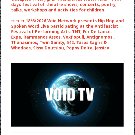
days festival of theatre shows, concerts, poetry,
talks, workshops and activities for children
➞ ➞ ➞
18/6/2026 Void Network presents Hip Hop and
Spoken Word Live participating at the Antifascist
Festival of Performing Arts: TNT, Fer De Lance,
Expe, Rammenos Assos, VoxPopuli, Antignomos ,
Thanasimos, Twin Sanity, 542, Tasos Sagris &
Whodoes, Sissy Doutsiou, Poppy Delta, Jessica