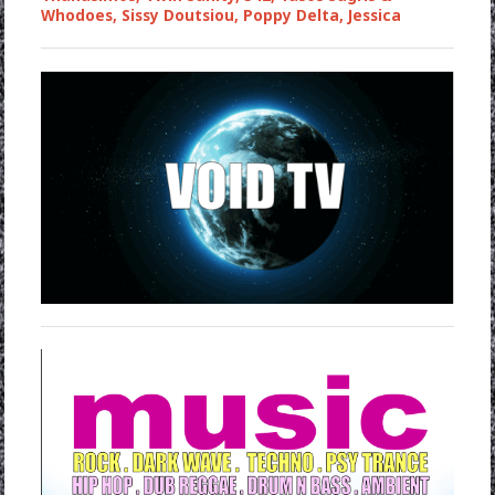
Whodoes, Sissy Doutsiou, Poppy Delta, Jessica