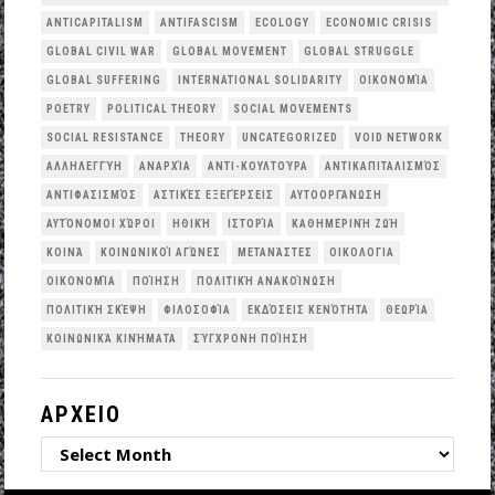
ANTICAPITALISM
ANTIFASCISM
ECOLOGY
ECONOMIC CRISIS
GLOBAL CIVIL WAR
GLOBAL MOVEMENT
GLOBAL STRUGGLE
GLOBAL SUFFERING
INTERNATIONAL SOLIDARITY
OΙΚΟΝΟΜΊΑ
POETRY
POLITICAL THEORY
SOCIAL MOVEMENTS
SOCIAL RESISTANCE
THEORY
UNCATEGORIZED
VOID NETWORK
ΑΛΛΗΛΕΓΓΎΗ
ΑΝΑΡΧΊΑ
ΑΝΤΙ-ΚΟΥΛΤΟΎΡΑ
ΑΝΤΙΚΑΠΙΤΑΛΙΣΜΌΣ
ΑΝΤΙΦΑΣΙΣΜΌΣ
ΑΣΤΙΚΈΣ ΕΞΕΓΈΡΣΕΙΣ
ΑΥΤΟΟΡΓΆΝΩΣΗ
ΑΥΤΌΝΟΜΟΙ ΧΏΡΟΙ
ΗΘΙΚΉ
ΙΣΤΟΡΊΑ
ΚΑΘΗΜΕΡΙΝΉ ΖΩΉ
ΚΟΙΝΆ
ΚΟΙΝΩΝΙΚΟΊ ΑΓΏΝΕΣ
ΜΕΤΑΝΆΣΤΕΣ
ΟΙΚΟΛΟΓΙΑ
ΟΙΚΟΝΟΜΊΑ
ΠΟΊΗΣΗ
ΠΟΛΙΤΙΚΉ ΑΝΑΚΟΊΝΩΣΗ
ΠΟΛΙΤΙΚΉ ΣΚΈΨΗ
ΦΙΛΟΣΟΦΊΑ
ΕΚΔΌΣΕΙΣ ΚΕΝΌΤΗΤΑ
ΘΕΩΡΊΑ
ΚΟΙΝΩΝΙΚΆ ΚΙΝΉΜΑΤΑ
ΣΎΓΧΡΟΝΗ ΠΟΊΗΣΗ
ΑΡΧΕΙΟ
ΑΡΧΕΙΟ