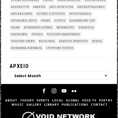
SOCIAL RESISTANCE
THEORY
UNCATEGORIZED
VOID NETWORK
ΑΛΛΗΛΕΓΓΎΗ
ΑΝΑΡΧΊΑ
ΑΝΤΙ-ΚΟΥΛΤΟΎΡΑ
ΑΝΤΙΚΑΠΙΤΑΛΙΣΜΌΣ
ΑΝΤΙΦΑΣΙΣΜΌΣ
ΑΣΤΙΚΈΣ ΕΞΕΓΈΡΣΕΙΣ
ΑΥΤΟΟΡΓΆΝΩΣΗ
ΑΥΤΌΝΟΜΟΙ ΧΏΡΟΙ
ΗΘΙΚΉ
ΙΣΤΟΡΊΑ
ΚΑΘΗΜΕΡΙΝΉ ΖΩΉ
ΚΟΙΝΆ
ΚΟΙΝΩΝΙΚΟΊ ΑΓΏΝΕΣ
ΜΕΤΑΝΆΣΤΕΣ
ΟΙΚΟΛΟΓΙΑ
ΟΙΚΟΝΟΜΊΑ
ΠΟΊΗΣΗ
ΠΟΛΙΤΙΚΉ ΑΝΑΚΟΊΝΩΣΗ
ΠΟΛΙΤΙΚΉ ΣΚΈΨΗ
ΦΙΛΟΣΟΦΊΑ
ΕΚΔΌΣΕΙΣ ΚΕΝΌΤΗΤΑ
ΘΕΩΡΊΑ
ΚΟΙΝΩΝΙΚΆ ΚΙΝΉΜΑΤΑ
ΣΎΓΧΡΟΝΗ ΠΟΊΗΣΗ
ΑΡΧΕΙΟ
ΑΡΧΕΙΟ
ABOUT
THEORY
EVENTS
LOCAL
GLOBAL
VOID TV
POETRY
MUSIC
GALLERY
LIBRARY
PUBLICATIONS
CONTACT