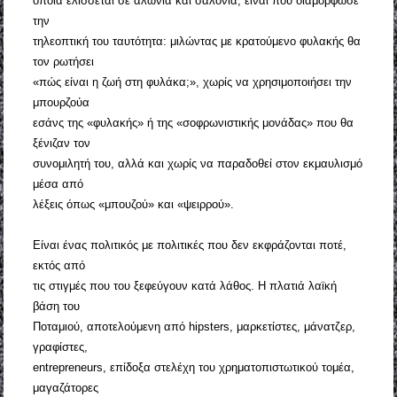
οποία ελίσσεται σε αλώνια και σαλόνια, είναι που διαμόρφωσε
την
τηλεοπτική του ταυτότητα: μιλώντας με κρατούμενο φυλακής θα
τον ρωτήσει
«πώς είναι η ζωή στη φυλάκα;», χωρίς να χρησιμοποιήσει την
μπουρζούα
εσάνς της «φυλακής» ή της «σοφρωνιστικής μονάδας» που θα
ξένιζαν τον
συνομιλητή του, αλλά και χωρίς να παραδοθεί στον εκμαυλισμό
μέσα από
λέξεις όπως «μπουζού» και «ψειρρού».
Είναι ένας πολιτικός με πολιτικές που δεν εκφράζονται ποτέ,
εκτός από
τις στιγμές που του ξεφεύγουν κατά λάθος. Η πλατιά λαϊκή
βάση του
Ποταμιού, αποτελούμενη από hipsters, μαρκετίστες, μάνατζερ,
γραφίστες,
entrepreneurs, επίδοξα στελέχη του χρηματοπιστωτικού τομέα,
μαγαζάτορες