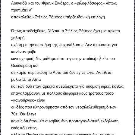
Λουγκόζι και τον Φρανκ Σινάτρα, ο «φιλοφιλόσοφος» -όπως
προτιμάει ν”
αποκαλείται- Στέλιος Ράμφος υπήρξε ιδανική επιλογή.
Όπως αποδείχθηκε, βέβαια, ο Στέλιος Ράμφος έχει μία αρκετά
χαλαρή
σχέση με την επιστήμη της ψυχανάλυσης. Δεν ακούσαμε για
κανέναν φόβο
ευνουχισμού, δεν μάθαμε τίποτα για την παιδική ηλικία του
Θεοδωράκη και
σε καμία περίπτωση το Αυτό του δεν έγινε Εγώ. Αντίθετα,
μάλιστα, τα Αυτά
και των δύο ήταν αρκετά ανεξέλεγκτα για δυόμιση ώρες, καθώς
επαναλάμβαναν με πολλούς διαφορετικούς τρόπους πόσο
«καινούργιες» είναι
οι ιδέες που κληρονόμησαν από τον νεοφιλελευθερισμό των
70s. Θα έλεγε
κανείς ότι ήταν μία συνηθισμένη προπαγανδιστική εκδήλωση
ενός κόμματος,
αλλά το Ποτάμι ως φορέας του «καινούργιου» δεν τα κάνει