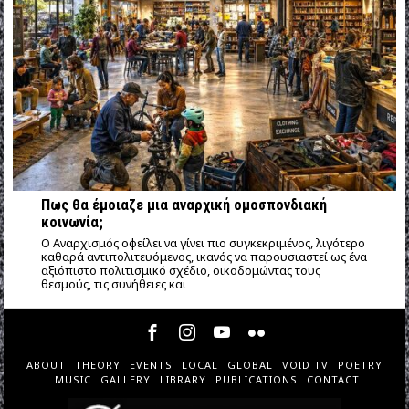
Πως θα έμοιαζε μια αναρχική ομοσπονδιακή
κοινωνία;
Ο Αναρχισμός οφείλει να γίνει πιο συγκεκριμένος, λιγότερο
καθαρά αντιπολιτευόμενος, ικανός να παρουσιαστεί ως ένα
αξιόπιστο πολιτισμικό σχέδιο, οικοδομώντας τους
θεσμούς, τις συνήθειες και
ABOUT
THEORY
EVENTS
LOCAL
GLOBAL
VOID TV
POETRY
MUSIC
GALLERY
LIBRARY
PUBLICATIONS
CONTACT