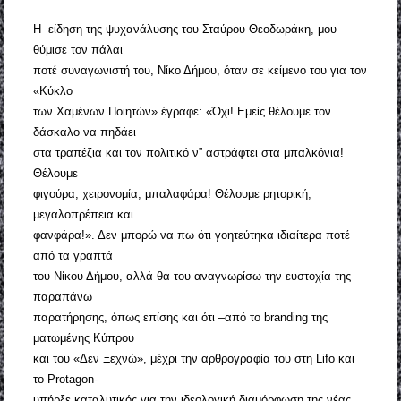
Η είδηση της ψυχανάλυσης του Σταύρου Θεοδωράκη, μου
θύμισε τον πάλαι
ποτέ συναγωνιστή του, Νίκο Δήμου, όταν σε κείμενο του για τον
«Κύκλο
των Χαμένων Ποιητών» έγραφε: «Όχι! Εμείς θέλουμε τον
δάσκαλο να πηδάει
στα τραπέζια και τον πολιτικό ν” αστράφτει στα μπαλκόνια!
Θέλουμε
φιγούρα, χειρονομία, μπαλαφάρα! Θέλουμε ρητορική,
μεγαλοπρέπεια και
φανφάρα!». Δεν μπορώ να πω ότι γοητεύτηκα ιδιαίτερα ποτέ
από τα γραπτά
του Νίκου Δήμου, αλλά θα του αναγνωρίσω την ευστοχία της
παραπάνω
παρατήρησης, όπως επίσης και ότι –από το branding της
ματωμένης Κύπρου
και του «Δεν Ξεχνώ», μέχρι την αρθρογραφία του στη Lifo και
το Protagon-
υπήρξε καταλυτικός για την ιδεολογική διαμόρφωση της νέας