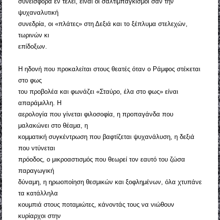
συνεισφορά εν τέλει, είναι οι σαλτιμπαγκισμοί σαν την
ψυχαναλυτική
συνεδρία, οι «πλάτες» στη Δεξιά και το ξέπλυμα στελεχών,
τωρινών κι
επίδοξων.
Η ηδονή που προκαλείται στους θεατές όταν ο Ράμφος στέκεται
στο φως
του προβολέα και φωνάζει «Σταύρο, έλα στο φως» είναι
απαράμιλλη. Η
αερολογία που γίνεται φιλοσοφία, η προπαγάνδα που
μαλακώνει στο θέαμα, η
κομματική συγκέντρωση που βαφτίζεται ψυχανάλυση, η δεξιά
που ντύνεται
πρόοδος, ο μικροαστισμός που θεωρεί τον εαυτό του ζώσα
παραγωγική
δύναμη, η ηρωοποίηση θεσμικών και ξοφλημένων, όλα χτυπάνε
τα κατάλληλα
κουμπιά στους ποταμιώτες, κάνοντάς τους να νιώθουν
κυρίαρχοι στην