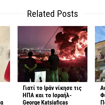
Related Posts
Γιατί το Ιράν νίκησε τις
Α
ΗΠΑ και το Ισραήλ-
Φ
ία
George Katsiaficas
Π