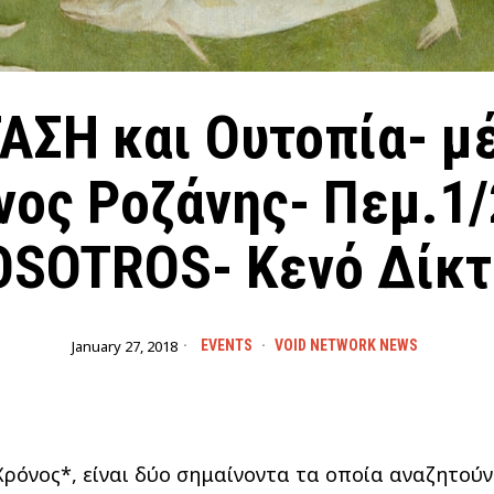
ΣΗ και Ουτοπία- μέ
νος Ροζάνης- Πεμ.1/
OSOTROS- Κενό Δίκτ
January 27, 2018
EVENTS
·
VOID NETWORK NEWS
Χρόνος*, είναι δύο σημαίνοντα τα οποία αναζητού