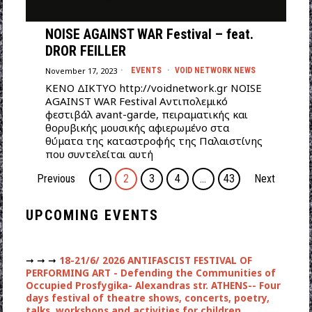
NOISE AGAINST WAR Festival – feat.
DROR FEILLER
November 17, 2023
EVENTS
·
VOID NETWORK NEWS
ΚΕΝΟ ΔΙΚΤΥΟ http://voidnetwork.gr NOISE
AGAINST WAR Festival Αντιπολεμικό
φεστιβάλ avant-garde, πειραματικής και
θορυβικής μουσικής αφιερωμένο στα
θύματα της καταστροφής της Παλαιστίνης
που συντελείται αυτή
Previous
1
2
3
4
…
43
Next
UPCOMING EVENTS
➞ ➞ ➞
18-21/6/ 2026 ANTIFASCIST FESTIVAL OF
PERFORMING ART - Defending the Communities of
Occupied Prosfygika- Alexandras str. ATHENS-- Four
days festival of theatre shows, concerts, poetry,
talks, workshops and activities for children