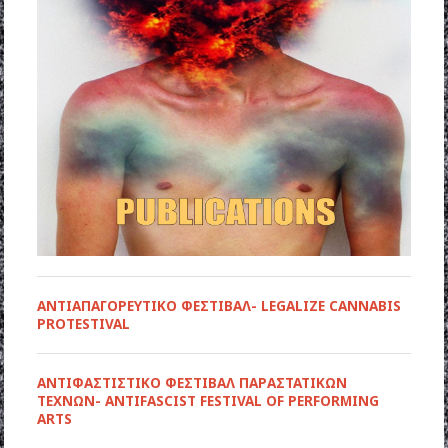
ΑΝΤΙΑΠΑΓΟΡΕΥΤΙΚΟ ΦΕΣΤΙΒΑΛ- LEGALIZE CANNABIS
PROTESTIVAL
ANTIΦΑΣΤΙΣΤΙΚΟ ΦΕΣΤΙΒΑΛ ΠΑΡΑΣΤΑΤΙΚΩΝ
ΤΕΧΝΩΝ- ANTIFASCIST FESTIVAL OF PERFORMING
ARTS