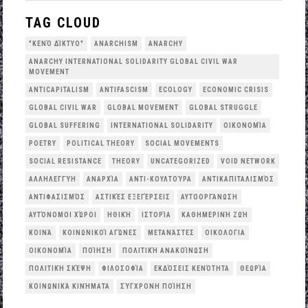
TAG CLOUD
"ΚΕΝΌ ΔΊΚΤΥΟ"
ANARCHISM
ANARCHY
ANARCHY INTERNATIONAL SOLIDARITY GLOBAL CIVIL WAR
MOVEMENT
ANTICAPITALISM
ANTIFASCISM
ECOLOGY
ECONOMIC CRISIS
GLOBAL CIVIL WAR
GLOBAL MOVEMENT
GLOBAL STRUGGLE
GLOBAL SUFFERING
INTERNATIONAL SOLIDARITY
OΙΚΟΝΟΜΊΑ
POETRY
POLITICAL THEORY
SOCIAL MOVEMENTS
SOCIAL RESISTANCE
THEORY
UNCATEGORIZED
VOID NETWORK
ΑΛΛΗΛΕΓΓΎΗ
ΑΝΑΡΧΊΑ
ΑΝΤΙ-ΚΟΥΛΤΟΎΡΑ
ΑΝΤΙΚΑΠΙΤΑΛΙΣΜΌΣ
ΑΝΤΙΦΑΣΙΣΜΌΣ
ΑΣΤΙΚΈΣ ΕΞΕΓΈΡΣΕΙΣ
ΑΥΤΟΟΡΓΆΝΩΣΗ
ΑΥΤΌΝΟΜΟΙ ΧΏΡΟΙ
ΗΘΙΚΉ
ΙΣΤΟΡΊΑ
ΚΑΘΗΜΕΡΙΝΉ ΖΩΉ
ΚΟΙΝΆ
ΚΟΙΝΩΝΙΚΟΊ ΑΓΏΝΕΣ
ΜΕΤΑΝΆΣΤΕΣ
ΟΙΚΟΛΟΓΙΑ
ΟΙΚΟΝΟΜΊΑ
ΠΟΊΗΣΗ
ΠΟΛΙΤΙΚΉ ΑΝΑΚΟΊΝΩΣΗ
ΠΟΛΙΤΙΚΉ ΣΚΈΨΗ
ΦΙΛΟΣΟΦΊΑ
ΕΚΔΌΣΕΙΣ ΚΕΝΌΤΗΤΑ
ΘΕΩΡΊΑ
ΚΟΙΝΩΝΙΚΆ ΚΙΝΉΜΑΤΑ
ΣΎΓΧΡΟΝΗ ΠΟΊΗΣΗ