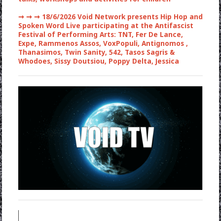
➞ ➞ ➞
18/6/2026 Void Network presents Hip Hop and
Spoken Word Live participating at the Antifascist
Festival of Performing Arts: TNT, Fer De Lance,
Expe, Rammenos Assos, VoxPopuli, Antignomos ,
Thanasimos, Twin Sanity, 542, Tasos Sagris &
Whodoes, Sissy Doutsiou, Poppy Delta, Jessica