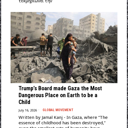
τεκμηριώνει την
Trump’s Board made Gaza the Most
Dangerous Place on Earth to be a
Child
July 16, 2026
GLOBAL MOVEMENT
Written by Jamal Kanj - In Gaza, where “The
essence of childhood has been destroyed,”