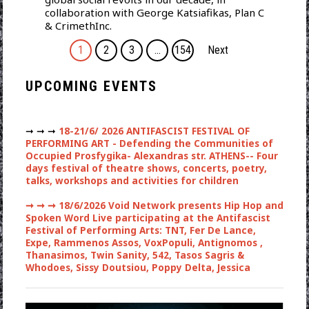
collaboration with George Katsiafikas, Plan C
& CrimethInc.
1
2
3
…
154
Next
UPCOMING EVENTS
➞ ➞ ➞
18-21/6/ 2026 ANTIFASCIST FESTIVAL OF
PERFORMING ART - Defending the Communities of
Occupied Prosfygika- Alexandras str. ATHENS-- Four
days festival of theatre shows, concerts, poetry,
talks, workshops and activities for children
➞ ➞ ➞
18/6/2026 Void Network presents Hip Hop and
Spoken Word Live participating at the Antifascist
Festival of Performing Arts: TNT, Fer De Lance,
Expe, Rammenos Assos, VoxPopuli, Antignomos ,
Thanasimos, Twin Sanity, 542, Tasos Sagris &
Whodoes, Sissy Doutsiou, Poppy Delta, Jessica