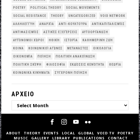
POETRY
POLITICAL THEORY
SOCIAL MOVEMENTS
SOCIAL RESISTANCE
THEORY
UNCATEGORIZED
VOID NETWORK
ΑΛΛΗΛΕΓΓΎΗ
ΑΝΑΡΧΊΑ
ΑΝΤΙ-ΚΟΥΛΤΟΎΡΑ
ΑΝΤΙΚΑΠΙΤΑΛΙΣΜΌΣ
ΑΝΤΙΦΑΣΙΣΜΌΣ
ΑΣΤΙΚΈΣ ΕΞΕΓΈΡΣΕΙΣ
ΑΥΤΟΟΡΓΆΝΩΣΗ
ΑΥΤΌΝΟΜΟΙ ΧΏΡΟΙ
ΗΘΙΚΉ
ΙΣΤΟΡΊΑ
ΚΑΘΗΜΕΡΙΝΉ ΖΩΉ
ΚΟΙΝΆ
ΚΟΙΝΩΝΙΚΟΊ ΑΓΏΝΕΣ
ΜΕΤΑΝΆΣΤΕΣ
ΟΙΚΟΛΟΓΙΑ
ΟΙΚΟΝΟΜΊΑ
ΠΟΊΗΣΗ
ΠΟΛΙΤΙΚΉ ΑΝΑΚΟΊΝΩΣΗ
ΠΟΛΙΤΙΚΉ ΣΚΈΨΗ
ΦΙΛΟΣΟΦΊΑ
ΕΚΔΌΣΕΙΣ ΚΕΝΌΤΗΤΑ
ΘΕΩΡΊΑ
ΚΟΙΝΩΝΙΚΆ ΚΙΝΉΜΑΤΑ
ΣΎΓΧΡΟΝΗ ΠΟΊΗΣΗ
ΑΡΧΕΙΟ
ΑΡΧΕΙΟ
ABOUT
THEORY
EVENTS
LOCAL
GLOBAL
VOID TV
POETRY
MUSIC
GALLERY
LIBRARY
PUBLICATIONS
CONTACT