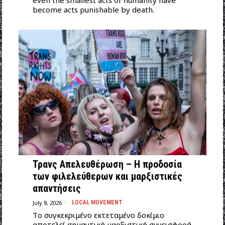
even the smallest acts of humanity have
become acts punishable by death.
Τρανς Απελευθέρωση – Η προδοσία
των φιλελεύθερων και μαρξιστικές
απαντήσεις
July 8, 2026
LOCAL MOVEMENT
Tο συγκεκριμένο εκτεταμένο δοκίμιο
αποτελεί σημαντική μαρξιστική συνεισφορά