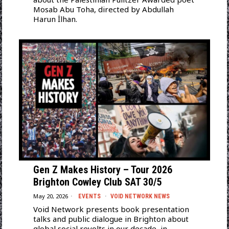
Mosab Abu Toha, directed by Abdullah
Harun İlhan.
Gen Z Makes History – Tour 2026
Brighton Cowley Club SAT 30/5
May 20, 2026
EVENTS
·
VOID NETWORK NEWS
Void Network presents book presentation
talks and public dialogue in Brighton about
global social revolts in our decade, in