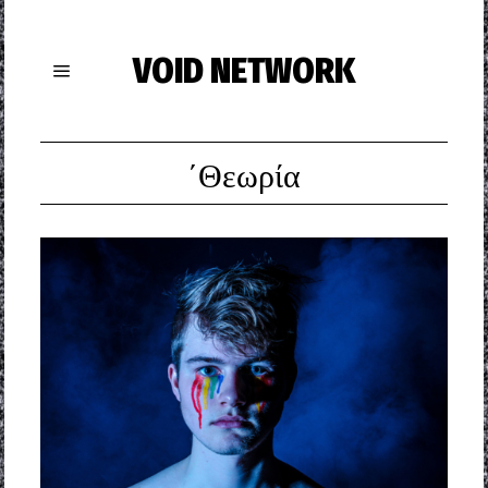
VOID NETWORK
΄Θεωρία