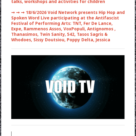
talks, workshops and activities for children
➞ ➞ ➞
18/6/2026 Void Network presents Hip Hop and
Spoken Word Live participating at the Antifascist
Festival of Performing Arts: TNT, Fer De Lance,
Expe, Rammenos Assos, VoxPopuli, Antignomos ,
Thanasimos, Twin Sanity, 542, Tasos Sagris &
Whodoes, Sissy Doutsiou, Poppy Delta, Jessica