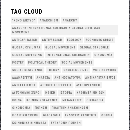
TAG CLOUD
"ΚΕΝΌ ΔΊΚΤΥΟ"
ANARCHISM
ANARCHY
ANARCHY INTERNATIONAL SOLIDARITY GLOBAL CIVIL WAR
MOVEMENT
ANTICAPITALISM
ANTIFASCISM
ECOLOGY
ECONOMIC CRISIS
GLOBAL CIVIL WAR
GLOBAL MOVEMENT
GLOBAL STRUGGLE
GLOBAL SUFFERING
INTERNATIONAL SOLIDARITY
OΙΚΟΝΟΜΊΑ
POETRY
POLITICAL THEORY
SOCIAL MOVEMENTS
SOCIAL RESISTANCE
THEORY
UNCATEGORIZED
VOID NETWORK
ΑΛΛΗΛΕΓΓΎΗ
ΑΝΑΡΧΊΑ
ΑΝΤΙ-ΚΟΥΛΤΟΎΡΑ
ΑΝΤΙΚΑΠΙΤΑΛΙΣΜΌΣ
ΑΝΤΙΦΑΣΙΣΜΌΣ
ΑΣΤΙΚΈΣ ΕΞΕΓΈΡΣΕΙΣ
ΑΥΤΟΟΡΓΆΝΩΣΗ
ΑΥΤΌΝΟΜΟΙ ΧΏΡΟΙ
ΗΘΙΚΉ
ΙΣΤΟΡΊΑ
ΚΑΘΗΜΕΡΙΝΉ ΖΩΉ
ΚΟΙΝΆ
ΚΟΙΝΩΝΙΚΟΊ ΑΓΏΝΕΣ
ΜΕΤΑΝΆΣΤΕΣ
ΟΙΚΟΛΟΓΙΑ
ΟΙΚΟΝΟΜΊΑ
ΠΟΊΗΣΗ
ΠΟΛΙΤΙΚΉ ΑΝΑΚΟΊΝΩΣΗ
ΠΟΛΙΤΙΚΉ ΣΚΈΨΗ
ΦΙΛΟΣΟΦΊΑ
ΕΚΔΌΣΕΙΣ ΚΕΝΌΤΗΤΑ
ΘΕΩΡΊΑ
ΚΟΙΝΩΝΙΚΆ ΚΙΝΉΜΑΤΑ
ΣΎΓΧΡΟΝΗ ΠΟΊΗΣΗ