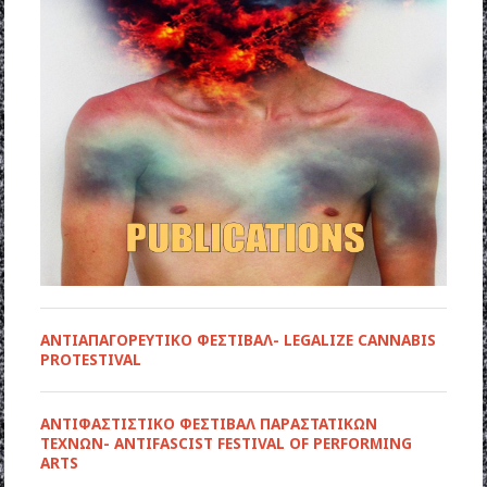
ΑΝΤΙΑΠΑΓΟΡΕΥΤΙΚΟ ΦΕΣΤΙΒΑΛ- LEGALIZE CANNABIS
PROTESTIVAL
ANTIΦΑΣΤΙΣΤΙΚΟ ΦΕΣΤΙΒΑΛ ΠΑΡΑΣΤΑΤΙΚΩΝ
ΤΕΧΝΩΝ- ANTIFASCIST FESTIVAL OF PERFORMING
ARTS