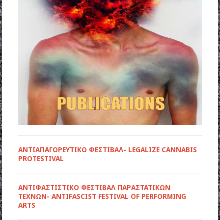
ΑΝΤΙΑΠΑΓΟΡΕΥΤΙΚΟ ΦΕΣΤΙΒΑΛ- LEGALIZE CANNABIS
PROTESTIVAL
ANTIΦΑΣΤΙΣΤΙΚΟ ΦΕΣΤΙΒΑΛ ΠΑΡΑΣΤΑΤΙΚΩΝ
ΤΕΧΝΩΝ- ANTIFASCIST FESTIVAL OF PERFORMING
ARTS