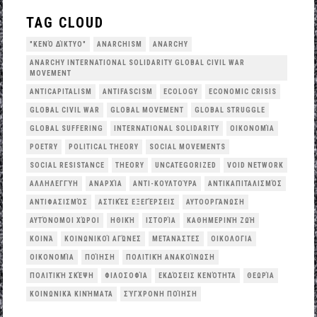
TAG CLOUD
"ΚΕΝΌ ΔΊΚΤΥΟ"
ANARCHISM
ANARCHY
ANARCHY INTERNATIONAL SOLIDARITY GLOBAL CIVIL WAR
MOVEMENT
ANTICAPITALISM
ANTIFASCISM
ECOLOGY
ECONOMIC CRISIS
GLOBAL CIVIL WAR
GLOBAL MOVEMENT
GLOBAL STRUGGLE
GLOBAL SUFFERING
INTERNATIONAL SOLIDARITY
OΙΚΟΝΟΜΊΑ
POETRY
POLITICAL THEORY
SOCIAL MOVEMENTS
SOCIAL RESISTANCE
THEORY
UNCATEGORIZED
VOID NETWORK
ΑΛΛΗΛΕΓΓΎΗ
ΑΝΑΡΧΊΑ
ΑΝΤΙ-ΚΟΥΛΤΟΎΡΑ
ΑΝΤΙΚΑΠΙΤΑΛΙΣΜΌΣ
ΑΝΤΙΦΑΣΙΣΜΌΣ
ΑΣΤΙΚΈΣ ΕΞΕΓΈΡΣΕΙΣ
ΑΥΤΟΟΡΓΆΝΩΣΗ
ΑΥΤΌΝΟΜΟΙ ΧΏΡΟΙ
ΗΘΙΚΉ
ΙΣΤΟΡΊΑ
ΚΑΘΗΜΕΡΙΝΉ ΖΩΉ
ΚΟΙΝΆ
ΚΟΙΝΩΝΙΚΟΊ ΑΓΏΝΕΣ
ΜΕΤΑΝΆΣΤΕΣ
ΟΙΚΟΛΟΓΙΑ
ΟΙΚΟΝΟΜΊΑ
ΠΟΊΗΣΗ
ΠΟΛΙΤΙΚΉ ΑΝΑΚΟΊΝΩΣΗ
ΠΟΛΙΤΙΚΉ ΣΚΈΨΗ
ΦΙΛΟΣΟΦΊΑ
ΕΚΔΌΣΕΙΣ ΚΕΝΌΤΗΤΑ
ΘΕΩΡΊΑ
ΚΟΙΝΩΝΙΚΆ ΚΙΝΉΜΑΤΑ
ΣΎΓΧΡΟΝΗ ΠΟΊΗΣΗ