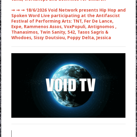
➞ ➞ ➞
18/6/2026 Void Network presents Hip Hop and
Spoken Word Live participating at the Antifascist
Festival of Performing Arts: TNT, Fer De Lance,
Expe, Rammenos Assos, VoxPopuli, Antignomos ,
Thanasimos, Twin Sanity, 542, Tasos Sagris &
Whodoes, Sissy Doutsiou, Poppy Delta, Jessica