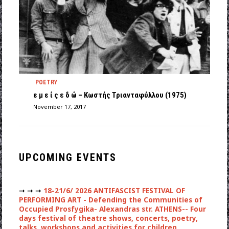
POETRY
ε μ ε ί ς ε δ ώ – Κωστής Τριανταφύλλου (1975)
November 17, 2017
UPCOMING EVENTS
➞ ➞ ➞
18-21/6/ 2026 ANTIFASCIST FESTIVAL OF
PERFORMING ART - Defending the Communities of
Occupied Prosfygika- Alexandras str. ATHENS-- Four
days festival of theatre shows, concerts, poetry,
talks, workshops and activities for children