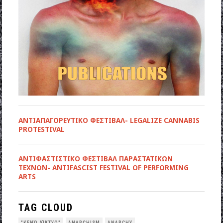
ΑΝΤΙΑΠΑΓΟΡΕΥΤΙΚΟ ΦΕΣΤΙΒΑΛ- LEGALIZE CANNABIS
PROTESTIVAL
ANTIΦΑΣΤΙΣΤΙΚΟ ΦΕΣΤΙΒΑΛ ΠΑΡΑΣΤΑΤΙΚΩΝ
ΤΕΧΝΩΝ- ANTIFASCIST FESTIVAL OF PERFORMING
ARTS
TAG CLOUD
"ΚΕΝΌ ΔΊΚΤΥΟ"
ANARCHISM
ANARCHY