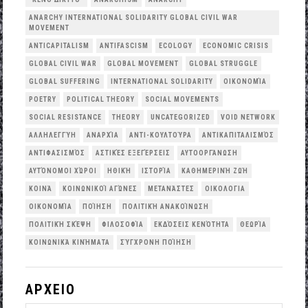
ANARCHY INTERNATIONAL SOLIDARITY GLOBAL CIVIL WAR
MOVEMENT
ANTICAPITALISM
ANTIFASCISM
ECOLOGY
ECONOMIC CRISIS
GLOBAL CIVIL WAR
GLOBAL MOVEMENT
GLOBAL STRUGGLE
GLOBAL SUFFERING
INTERNATIONAL SOLIDARITY
OΙΚΟΝΟΜΊΑ
POETRY
POLITICAL THEORY
SOCIAL MOVEMENTS
SOCIAL RESISTANCE
THEORY
UNCATEGORIZED
VOID NETWORK
ΑΛΛΗΛΕΓΓΎΗ
ΑΝΑΡΧΊΑ
ΑΝΤΙ-ΚΟΥΛΤΟΎΡΑ
ΑΝΤΙΚΑΠΙΤΑΛΙΣΜΌΣ
ΑΝΤΙΦΑΣΙΣΜΌΣ
ΑΣΤΙΚΈΣ ΕΞΕΓΈΡΣΕΙΣ
ΑΥΤΟΟΡΓΆΝΩΣΗ
ΑΥΤΌΝΟΜΟΙ ΧΏΡΟΙ
ΗΘΙΚΉ
ΙΣΤΟΡΊΑ
ΚΑΘΗΜΕΡΙΝΉ ΖΩΉ
ΚΟΙΝΆ
ΚΟΙΝΩΝΙΚΟΊ ΑΓΏΝΕΣ
ΜΕΤΑΝΆΣΤΕΣ
ΟΙΚΟΛΟΓΙΑ
ΟΙΚΟΝΟΜΊΑ
ΠΟΊΗΣΗ
ΠΟΛΙΤΙΚΉ ΑΝΑΚΟΊΝΩΣΗ
ΠΟΛΙΤΙΚΉ ΣΚΈΨΗ
ΦΙΛΟΣΟΦΊΑ
ΕΚΔΌΣΕΙΣ ΚΕΝΌΤΗΤΑ
ΘΕΩΡΊΑ
ΚΟΙΝΩΝΙΚΆ ΚΙΝΉΜΑΤΑ
ΣΎΓΧΡΟΝΗ ΠΟΊΗΣΗ
ΑΡΧΕΙΟ