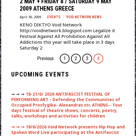
2 MAY + FRIDAY 8 / SATURDAY 9 MAY
2009 ATHENS GREECE
April 30, 2009
EVENTS
·
VOID NETWORK NEWS
KENO DIKTYO Void Network
http://voidnetwork.blogspot.com Legalize it
Festival Against All Prohibition Against All
Addictions this year will take place in 3 days
Saturday 2
Previous
1
2
3
4
UPCOMING EVENTS
➞ ➞ ➞
18-21/6/ 2026 ANTIFASCIST FESTIVAL OF
PERFORMING ART - Defending the Communities of
Occupied Prosfygika- Alexandras str. ATHENS-- Four
days festival of theatre shows, concerts, poetry,
talks, workshops and activities for children
➞ ➞ ➞
18/6/2026 Void Network presents Hip Hop and
Spoken Word Live participating at the Antifascist