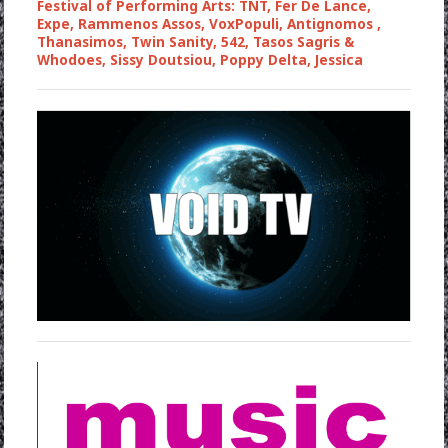
Festival of Performing Arts: TNT, Fer De Lance,
Expe, Rammenos Assos, VoxPopuli, Antignomos ,
Thanasimos, Twin Sanity, 542, Tasos Sagris &
Whodoes, Sissy Doutsiou, Poppy Delta, Jessica