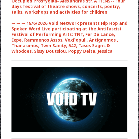
Occupied Prosfygika- Alexandras str. ATHENS-- Four
days festival of theatre shows, concerts, poetry,
talks, workshops and activities for children
➞ ➞ ➞
18/6/2026 Void Network presents Hip Hop and
Spoken Word Live participating at the Antifascist
Festival of Performing Arts: TNT, Fer De Lance,
Expe, Rammenos Assos, VoxPopuli, Antignomos ,
Thanasimos, Twin Sanity, 542, Tasos Sagris &
Whodoes, Sissy Doutsiou, Poppy Delta, Jessica