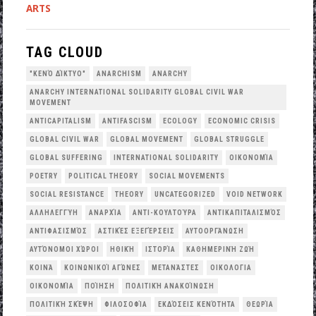
ARTS
TAG CLOUD
"ΚΕΝΌ ΔΊΚΤΥΟ"
ANARCHISM
ANARCHY
ANARCHY INTERNATIONAL SOLIDARITY GLOBAL CIVIL WAR
MOVEMENT
ANTICAPITALISM
ANTIFASCISM
ECOLOGY
ECONOMIC CRISIS
GLOBAL CIVIL WAR
GLOBAL MOVEMENT
GLOBAL STRUGGLE
GLOBAL SUFFERING
INTERNATIONAL SOLIDARITY
OΙΚΟΝΟΜΊΑ
POETRY
POLITICAL THEORY
SOCIAL MOVEMENTS
SOCIAL RESISTANCE
THEORY
UNCATEGORIZED
VOID NETWORK
ΑΛΛΗΛΕΓΓΎΗ
ΑΝΑΡΧΊΑ
ΑΝΤΙ-ΚΟΥΛΤΟΎΡΑ
ΑΝΤΙΚΑΠΙΤΑΛΙΣΜΌΣ
ΑΝΤΙΦΑΣΙΣΜΌΣ
ΑΣΤΙΚΈΣ ΕΞΕΓΈΡΣΕΙΣ
ΑΥΤΟΟΡΓΆΝΩΣΗ
ΑΥΤΌΝΟΜΟΙ ΧΏΡΟΙ
ΗΘΙΚΉ
ΙΣΤΟΡΊΑ
ΚΑΘΗΜΕΡΙΝΉ ΖΩΉ
ΚΟΙΝΆ
ΚΟΙΝΩΝΙΚΟΊ ΑΓΏΝΕΣ
ΜΕΤΑΝΆΣΤΕΣ
ΟΙΚΟΛΟΓΙΑ
ΟΙΚΟΝΟΜΊΑ
ΠΟΊΗΣΗ
ΠΟΛΙΤΙΚΉ ΑΝΑΚΟΊΝΩΣΗ
ΠΟΛΙΤΙΚΉ ΣΚΈΨΗ
ΦΙΛΟΣΟΦΊΑ
ΕΚΔΌΣΕΙΣ ΚΕΝΌΤΗΤΑ
ΘΕΩΡΊΑ