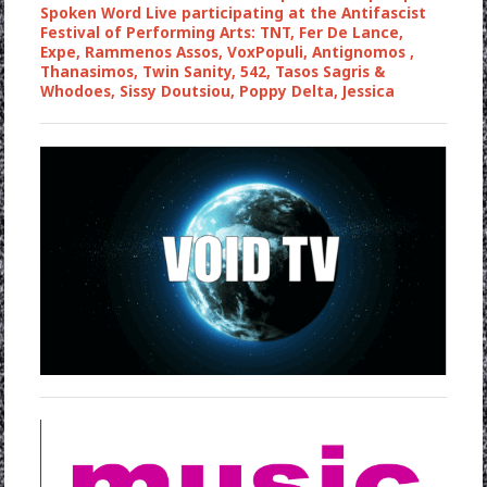
Spoken Word Live participating at the Antifascist
Festival of Performing Arts: TNT, Fer De Lance,
Expe, Rammenos Assos, VoxPopuli, Antignomos ,
Thanasimos, Twin Sanity, 542, Tasos Sagris &
Whodoes, Sissy Doutsiou, Poppy Delta, Jessica