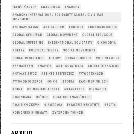
"ΚΕΝΌ ΔΊΚΤΥΟ"
ANARCHISM
ANARCHY
ANARCHY INTERNATIONAL SOLIDARITY GLOBAL CIVIL WAR
MOVEMENT
ANTICAPITALISM
ANTIFASCISM
ECOLOGY
ECONOMIC CRISIS
GLOBAL CIVIL WAR
GLOBAL MOVEMENT
GLOBAL STRUGGLE
GLOBAL SUFFERING
INTERNATIONAL SOLIDARITY
OΙΚΟΝΟΜΊΑ
POETRY
POLITICAL THEORY
SOCIAL MOVEMENTS
SOCIAL RESISTANCE
THEORY
UNCATEGORIZED
VOID NETWORK
ΑΛΛΗΛΕΓΓΎΗ
ΑΝΑΡΧΊΑ
ΑΝΤΙ-ΚΟΥΛΤΟΎΡΑ
ΑΝΤΙΚΑΠΙΤΑΛΙΣΜΌΣ
ΑΝΤΙΦΑΣΙΣΜΌΣ
ΑΣΤΙΚΈΣ ΕΞΕΓΈΡΣΕΙΣ
ΑΥΤΟΟΡΓΆΝΩΣΗ
ΑΥΤΌΝΟΜΟΙ ΧΏΡΟΙ
ΗΘΙΚΉ
ΙΣΤΟΡΊΑ
ΚΑΘΗΜΕΡΙΝΉ ΖΩΉ
ΚΟΙΝΆ
ΚΟΙΝΩΝΙΚΟΊ ΑΓΏΝΕΣ
ΜΕΤΑΝΆΣΤΕΣ
ΟΙΚΟΛΟΓΙΑ
ΟΙΚΟΝΟΜΊΑ
ΠΟΊΗΣΗ
ΠΟΛΙΤΙΚΉ ΑΝΑΚΟΊΝΩΣΗ
ΠΟΛΙΤΙΚΉ ΣΚΈΨΗ
ΦΙΛΟΣΟΦΊΑ
ΕΚΔΌΣΕΙΣ ΚΕΝΌΤΗΤΑ
ΘΕΩΡΊΑ
ΚΟΙΝΩΝΙΚΆ ΚΙΝΉΜΑΤΑ
ΣΎΓΧΡΟΝΗ ΠΟΊΗΣΗ
ΑΡΧΕΙΟ