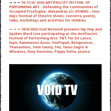
➞ ➞ ➞
18-21/6/ 2026 ANTIFASCIST FESTIVAL OF
PERFORMING ART - Defending the Communities of
Occupied Prosfygika- Alexandras str. ATHENS-- Four
days festival of theatre shows, concerts, poetry,
talks, workshops and activities for children
➞ ➞ ➞
18/6/2026 Void Network presents Hip Hop and
Spoken Word Live participating at the Antifascist
Festival of Performing Arts: TNT, Fer De Lance,
Expe, Rammenos Assos, VoxPopuli, Antignomos ,
Thanasimos, Twin Sanity, 542, Tasos Sagris &
Whodoes, Sissy Doutsiou, Poppy Delta, Jessica