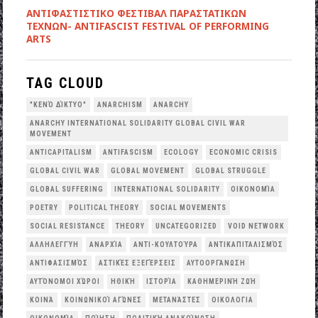
ANTIΦΑΣΤΙΣΤΙΚΟ ΦΕΣΤΙΒΑΛ ΠΑΡΑΣΤΑΤΙΚΩΝ
ΤΕΧΝΩΝ- ANTIFASCIST FESTIVAL OF PERFORMING
ARTS
TAG CLOUD
"ΚΕΝΌ ΔΊΚΤΥΟ"
ANARCHISM
ANARCHY
ANARCHY INTERNATIONAL SOLIDARITY GLOBAL CIVIL WAR
MOVEMENT
ANTICAPITALISM
ANTIFASCISM
ECOLOGY
ECONOMIC CRISIS
GLOBAL CIVIL WAR
GLOBAL MOVEMENT
GLOBAL STRUGGLE
GLOBAL SUFFERING
INTERNATIONAL SOLIDARITY
OΙΚΟΝΟΜΊΑ
POETRY
POLITICAL THEORY
SOCIAL MOVEMENTS
SOCIAL RESISTANCE
THEORY
UNCATEGORIZED
VOID NETWORK
ΑΛΛΗΛΕΓΓΎΗ
ΑΝΑΡΧΊΑ
ΑΝΤΙ-ΚΟΥΛΤΟΎΡΑ
ΑΝΤΙΚΑΠΙΤΑΛΙΣΜΌΣ
ΑΝΤΙΦΑΣΙΣΜΌΣ
ΑΣΤΙΚΈΣ ΕΞΕΓΈΡΣΕΙΣ
ΑΥΤΟΟΡΓΆΝΩΣΗ
ΑΥΤΌΝΟΜΟΙ ΧΏΡΟΙ
ΗΘΙΚΉ
ΙΣΤΟΡΊΑ
ΚΑΘΗΜΕΡΙΝΉ ΖΩΉ
ΚΟΙΝΆ
ΚΟΙΝΩΝΙΚΟΊ ΑΓΏΝΕΣ
ΜΕΤΑΝΆΣΤΕΣ
ΟΙΚΟΛΟΓΙΑ