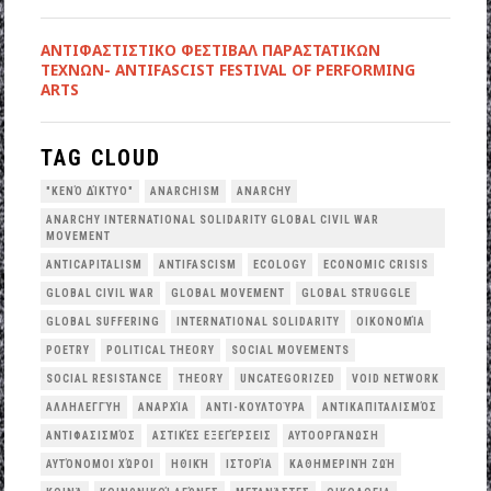
ANTIΦΑΣΤΙΣΤΙΚΟ ΦΕΣΤΙΒΑΛ ΠΑΡΑΣΤΑΤΙΚΩΝ
ΤΕΧΝΩΝ- ANTIFASCIST FESTIVAL OF PERFORMING
ARTS
TAG CLOUD
"ΚΕΝΌ ΔΊΚΤΥΟ"
ANARCHISM
ANARCHY
ANARCHY INTERNATIONAL SOLIDARITY GLOBAL CIVIL WAR
MOVEMENT
ANTICAPITALISM
ANTIFASCISM
ECOLOGY
ECONOMIC CRISIS
GLOBAL CIVIL WAR
GLOBAL MOVEMENT
GLOBAL STRUGGLE
GLOBAL SUFFERING
INTERNATIONAL SOLIDARITY
OΙΚΟΝΟΜΊΑ
POETRY
POLITICAL THEORY
SOCIAL MOVEMENTS
SOCIAL RESISTANCE
THEORY
UNCATEGORIZED
VOID NETWORK
ΑΛΛΗΛΕΓΓΎΗ
ΑΝΑΡΧΊΑ
ΑΝΤΙ-ΚΟΥΛΤΟΎΡΑ
ΑΝΤΙΚΑΠΙΤΑΛΙΣΜΌΣ
ΑΝΤΙΦΑΣΙΣΜΌΣ
ΑΣΤΙΚΈΣ ΕΞΕΓΈΡΣΕΙΣ
ΑΥΤΟΟΡΓΆΝΩΣΗ
ΑΥΤΌΝΟΜΟΙ ΧΏΡΟΙ
ΗΘΙΚΉ
ΙΣΤΟΡΊΑ
ΚΑΘΗΜΕΡΙΝΉ ΖΩΉ