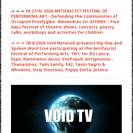
➞ ➞ ➞
18-21/6/ 2026 ANTIFASCIST FESTIVAL OF
PERFORMING ART - Defending the Communities of
Occupied Prosfygika- Alexandras str. ATHENS-- Four
days festival of theatre shows, concerts, poetry,
talks, workshops and activities for children
➞ ➞ ➞
18/6/2026 Void Network presents Hip Hop and
Spoken Word Live participating at the Antifascist
Festival of Performing Arts: TNT, Fer De Lance,
Expe, Rammenos Assos, VoxPopuli, Antignomos ,
Thanasimos, Twin Sanity, 542, Tasos Sagris &
Whodoes, Sissy Doutsiou, Poppy Delta, Jessica