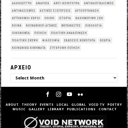
ΑΛΛΗΛΕΓΓΎΗ
ΑΝΑΡΧΊΑ
ΑΝΤΙ-ΚΟΥΛΤΟΎΡΑ
ΑΝΤΙΚΑΠΙΤΑΛΙΣΜΌΣ
ΑΝΤΙΦΑΣΙΣΜΌΣ
ΑΣΤΙΚΈΣ ΕΞΕΓΈΡΣΕΙΣ
ΑΥΤΟΟΡΓΆΝΩΣΗ
ΑΥΤΌΝΟΜΟΙ ΧΏΡΟΙ
ΗΘΙΚΉ
ΙΣΤΟΡΊΑ
ΚΑΘΗΜΕΡΙΝΉ ΖΩΉ
ΚΟΙΝΆ
ΚΟΙΝΩΝΙΚΟΊ ΑΓΏΝΕΣ
ΜΕΤΑΝΆΣΤΕΣ
ΟΙΚΟΛΟΓΙΑ
ΟΙΚΟΝΟΜΊΑ
ΠΟΊΗΣΗ
ΠΟΛΙΤΙΚΉ ΑΝΑΚΟΊΝΩΣΗ
ΠΟΛΙΤΙΚΉ ΣΚΈΨΗ
ΦΙΛΟΣΟΦΊΑ
ΕΚΔΌΣΕΙΣ ΚΕΝΌΤΗΤΑ
ΘΕΩΡΊΑ
ΚΟΙΝΩΝΙΚΆ ΚΙΝΉΜΑΤΑ
ΣΎΓΧΡΟΝΗ ΠΟΊΗΣΗ
ΑΡΧΕΙΟ
ΑΡΧΕΙΟ
ABOUT
THEORY
EVENTS
LOCAL
GLOBAL
VOID TV
POETRY
MUSIC
GALLERY
LIBRARY
PUBLICATIONS
CONTACT