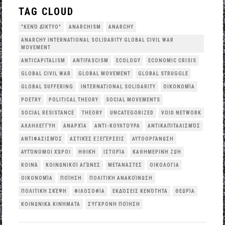
TAG CLOUD
"ΚΕΝΌ ΔΊΚΤΥΟ"
ANARCHISM
ANARCHY
ANARCHY INTERNATIONAL SOLIDARITY GLOBAL CIVIL WAR
MOVEMENT
ANTICAPITALISM
ANTIFASCISM
ECOLOGY
ECONOMIC CRISIS
GLOBAL CIVIL WAR
GLOBAL MOVEMENT
GLOBAL STRUGGLE
GLOBAL SUFFERING
INTERNATIONAL SOLIDARITY
OΙΚΟΝΟΜΊΑ
POETRY
POLITICAL THEORY
SOCIAL MOVEMENTS
SOCIAL RESISTANCE
THEORY
UNCATEGORIZED
VOID NETWORK
ΑΛΛΗΛΕΓΓΎΗ
ΑΝΑΡΧΊΑ
ΑΝΤΙ-ΚΟΥΛΤΟΎΡΑ
ΑΝΤΙΚΑΠΙΤΑΛΙΣΜΌΣ
ΑΝΤΙΦΑΣΙΣΜΌΣ
ΑΣΤΙΚΈΣ ΕΞΕΓΈΡΣΕΙΣ
ΑΥΤΟΟΡΓΆΝΩΣΗ
ΑΥΤΌΝΟΜΟΙ ΧΏΡΟΙ
ΗΘΙΚΉ
ΙΣΤΟΡΊΑ
ΚΑΘΗΜΕΡΙΝΉ ΖΩΉ
ΚΟΙΝΆ
ΚΟΙΝΩΝΙΚΟΊ ΑΓΏΝΕΣ
ΜΕΤΑΝΆΣΤΕΣ
ΟΙΚΟΛΟΓΙΑ
ΟΙΚΟΝΟΜΊΑ
ΠΟΊΗΣΗ
ΠΟΛΙΤΙΚΉ ΑΝΑΚΟΊΝΩΣΗ
ΠΟΛΙΤΙΚΉ ΣΚΈΨΗ
ΦΙΛΟΣΟΦΊΑ
ΕΚΔΌΣΕΙΣ ΚΕΝΌΤΗΤΑ
ΘΕΩΡΊΑ
ΚΟΙΝΩΝΙΚΆ ΚΙΝΉΜΑΤΑ
ΣΎΓΧΡΟΝΗ ΠΟΊΗΣΗ