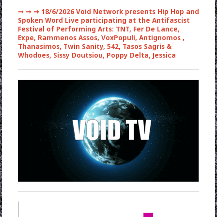
➞ ➞ ➞
18/6/2026 Void Network presents Hip Hop and
Spoken Word Live participating at the Antifascist
Festival of Performing Arts: TNT, Fer De Lance,
Expe, Rammenos Assos, VoxPopuli, Antignomos ,
Thanasimos, Twin Sanity, 542, Tasos Sagris &
Whodoes, Sissy Doutsiou, Poppy Delta, Jessica