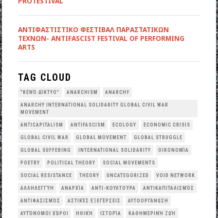
PROTESTIVAL
ANTIΦΑΣΤΙΣΤΙΚΟ ΦΕΣΤΙΒΑΛ ΠΑΡΑΣΤΑΤΙΚΩΝ
ΤΕΧΝΩΝ- ANTIFASCIST FESTIVAL OF PERFORMING
ARTS
TAG CLOUD
"ΚΕΝΌ ΔΊΚΤΥΟ"
ANARCHISM
ANARCHY
ANARCHY INTERNATIONAL SOLIDARITY GLOBAL CIVIL WAR
MOVEMENT
ANTICAPITALISM
ANTIFASCISM
ECOLOGY
ECONOMIC CRISIS
GLOBAL CIVIL WAR
GLOBAL MOVEMENT
GLOBAL STRUGGLE
GLOBAL SUFFERING
INTERNATIONAL SOLIDARITY
OΙΚΟΝΟΜΊΑ
POETRY
POLITICAL THEORY
SOCIAL MOVEMENTS
SOCIAL RESISTANCE
THEORY
UNCATEGORIZED
VOID NETWORK
ΑΛΛΗΛΕΓΓΎΗ
ΑΝΑΡΧΊΑ
ΑΝΤΙ-ΚΟΥΛΤΟΎΡΑ
ΑΝΤΙΚΑΠΙΤΑΛΙΣΜΌΣ
ΑΝΤΙΦΑΣΙΣΜΌΣ
ΑΣΤΙΚΈΣ ΕΞΕΓΈΡΣΕΙΣ
ΑΥΤΟΟΡΓΆΝΩΣΗ
ΑΥΤΌΝΟΜΟΙ ΧΏΡΟΙ
ΗΘΙΚΉ
ΙΣΤΟΡΊΑ
ΚΑΘΗΜΕΡΙΝΉ ΖΩΉ