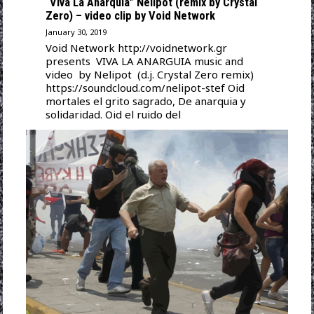
“Viva La Anarquia” Nelipot (remix by Crystal
Zero) – video clip by Void Network
January 30, 2019
Void Network http://voidnetwork.gr
presents VIVA LA ANARGUIA music and
video by Nelipot (d.j. Crystal Zero remix)
https://soundcloud.com/nelipot-stef Oid
mortales el grito sagrado, De anarquia y
solidaridad. Oid el ruido del