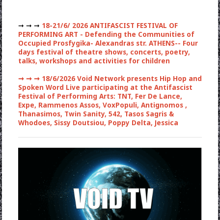
➞ ➞ ➞
18-21/6/ 2026 ANTIFASCIST FESTIVAL OF
PERFORMING ART - Defending the Communities of
Occupied Prosfygika- Alexandras str. ATHENS-- Four
days festival of theatre shows, concerts, poetry,
talks, workshops and activities for children
➞ ➞ ➞
18/6/2026 Void Network presents Hip Hop and
Spoken Word Live participating at the Antifascist
Festival of Performing Arts: TNT, Fer De Lance,
Expe, Rammenos Assos, VoxPopuli, Antignomos ,
Thanasimos, Twin Sanity, 542, Tasos Sagris &
Whodoes, Sissy Doutsiou, Poppy Delta, Jessica