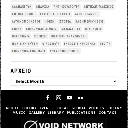
ΑΛΛΗΛΕΓΓΎΗ
ΑΝΑΡΧΊΑ
ΑΝΤΙ-ΚΟΥΛΤΟΎΡΑ
ΑΝΤΙΚΑΠΙΤΑΛΙΣΜΌΣ
ΑΝΤΙΦΑΣΙΣΜΌΣ
ΑΣΤΙΚΈΣ ΕΞΕΓΈΡΣΕΙΣ
ΑΥΤΟΟΡΓΆΝΩΣΗ
ΑΥΤΌΝΟΜΟΙ ΧΏΡΟΙ
ΗΘΙΚΉ
ΙΣΤΟΡΊΑ
ΚΑΘΗΜΕΡΙΝΉ ΖΩΉ
ΚΟΙΝΆ
ΚΟΙΝΩΝΙΚΟΊ ΑΓΏΝΕΣ
ΜΕΤΑΝΆΣΤΕΣ
ΟΙΚΟΛΟΓΙΑ
ΟΙΚΟΝΟΜΊΑ
ΠΟΊΗΣΗ
ΠΟΛΙΤΙΚΉ ΑΝΑΚΟΊΝΩΣΗ
ΠΟΛΙΤΙΚΉ ΣΚΈΨΗ
ΦΙΛΟΣΟΦΊΑ
ΕΚΔΌΣΕΙΣ ΚΕΝΌΤΗΤΑ
ΘΕΩΡΊΑ
ΚΟΙΝΩΝΙΚΆ ΚΙΝΉΜΑΤΑ
ΣΎΓΧΡΟΝΗ ΠΟΊΗΣΗ
ΑΡΧΕΙΟ
ΑΡΧΕΙΟ
ABOUT
THEORY
EVENTS
LOCAL
GLOBAL
VOID TV
POETRY
MUSIC
GALLERY
LIBRARY
PUBLICATIONS
CONTACT