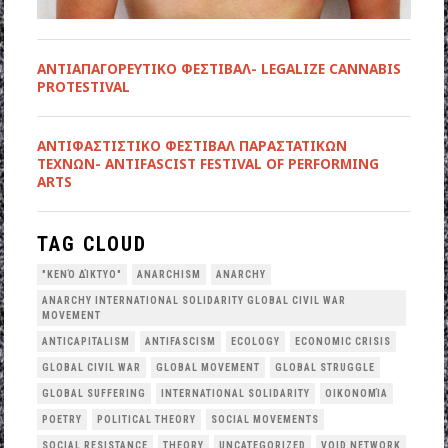
ΑΝΤΙΑΠΑΓΟΡΕΥΤΙΚΟ ΦΕΣΤΙΒΑΛ- LEGALIZE CANNABIS
PROTESTIVAL
ANTIΦΑΣΤΙΣΤΙΚΟ ΦΕΣΤΙΒΑΛ ΠΑΡΑΣΤΑΤΙΚΩΝ
ΤΕΧΝΩΝ- ANTIFASCIST FESTIVAL OF PERFORMING
ARTS
TAG CLOUD
"ΚΕΝΌ ΔΊΚΤΥΟ"
ANARCHISM
ANARCHY
ANARCHY INTERNATIONAL SOLIDARITY GLOBAL CIVIL WAR
MOVEMENT
ANTICAPITALISM
ANTIFASCISM
ECOLOGY
ECONOMIC CRISIS
GLOBAL CIVIL WAR
GLOBAL MOVEMENT
GLOBAL STRUGGLE
GLOBAL SUFFERING
INTERNATIONAL SOLIDARITY
OΙΚΟΝΟΜΊΑ
POETRY
POLITICAL THEORY
SOCIAL MOVEMENTS
SOCIAL RESISTANCE
THEORY
UNCATEGORIZED
VOID NETWORK