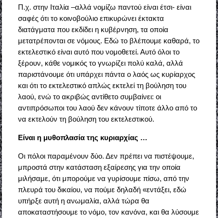
Π.χ. στην Ιταλία –αλλά νομίζω παντού είναι έτσι- είναι
σαφές ότι το κοινοβούλιο επικυρώνει έκτακτα
διατάγματα που εκδίδει η κυβέρνηση, τα οποία
μετατρέπονται σε νόμους. Εδώ το βλέπουμε καθαρά, το
εκτελεστικό είναι αυτό που νομοθετεί. Αυτό όλοι το
ξέρουν, κάθε νομικός το γνωρίζει πολύ καλά, αλλά
παριστάνουμε ότι υπάρχει πάντα ο λαός ως κυρίαρχος
και ότι το εκτελεστικό απλώς εκτελεί τη βούληση του
λαού, ενώ το ακριβώς αντίθετο συμβαίνει: οι
αντιπρόσωποι του λαού δεν κάνουν τίποτε άλλο από το
να εκτελούν τη βούληση του εκτελεστικού.
Είναι η μυθοπλασία της κυριαρχίας …
Οι πόλοι παραμένουν δύο. Δεν πρέπει να πιστέψουμε,
μπροστά στην κατάσταση εξαίρεσης για την οποία
μιλήσαμε, ότι μπορούμε να γυρίσουμε πίσω, από την
πλευρά του δικαίου, να πούμε δηλαδή «εντάξει, εδώ
υπήρξε αυτή η ανωμαλία, αλλά τώρα θα
αποκαταστήσουμε το νόμο, τον κανόνα, και θα λύσουμε