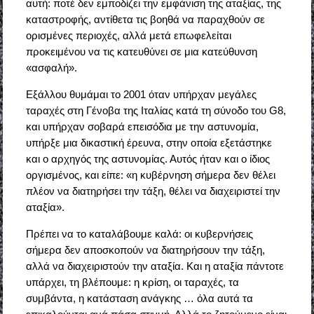
αυτή: ποτέ δεν εμποδίζει την εμφάνιση της αταξίας, της
καταστροφής, αντίθετα τις βοηθά να παραχθούν σε
ορισμένες περιοχές, αλλά μετά επωφελείται
προκειμένου να τις κατευθύνει σε μια κατεύθυνση
«ασφαλή».
Εξάλλου θυμάμαι το 2001 όταν υπήρχαν μεγάλες
ταραχές στη Γένοβα της Ιταλίας κατά τη σύνοδο του G8,
και υπήρχαν σοβαρά επεισόδια με την αστυνομία,
υπήρξε μια δικαστική έρευνα, στην οποία εξετάστηκε
και ο αρχηγός της αστυνομίας. Αυτός ήταν και ο ίδιος
οργισμένος, και είπε: «η κυβέρνηση σήμερα δεν θέλει
πλέον να διατηρήσει την τάξη, θέλει να διαχειριστεί την
αταξία».
Πρέπει να το καταλάβουμε καλά: οι κυβερνήσεις
σήμερα δεν αποσκοπούν να διατηρήσουν την τάξη,
αλλά να διαχειριστούν την αταξία. Και η αταξία πάντοτε
υπάρχει, τη βλέπουμε: η κρίση, οι ταραχές, τα
συμβάντα, η κατάσταση ανάγκης … όλα αυτά τα