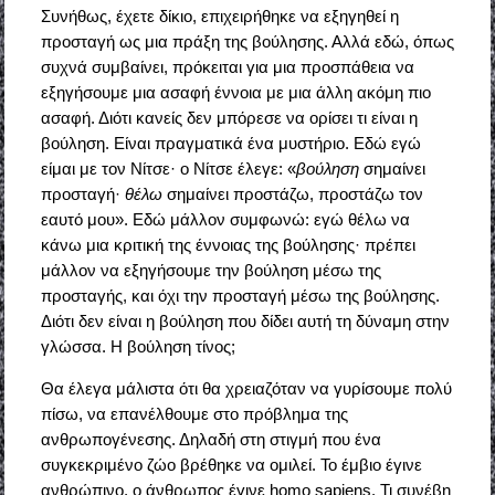
Συνήθως, έχετε δίκιο, επιχειρήθηκε να εξηγηθεί η
προσταγή ως μια πράξη της βούλησης. Αλλά εδώ, όπως
συχνά συμβαίνει, πρόκειται για μια προσπάθεια να
εξηγήσουμε μια ασαφή έννοια με μια άλλη ακόμη πιο
ασαφή. Διότι κανείς δεν μπόρεσε να ορίσει τι είναι η
βούληση. Είναι πραγματικά ένα μυστήριο. Εδώ εγώ
είμαι με τον Νίτσε· ο Νίτσε έλεγε: «
βούληση
σημαίνει
προσταγή·
θέλω
σημαίνει προστάζω, προστάζω τον
εαυτό μου». Εδώ μάλλον συμφωνώ: εγώ θέλω να
κάνω μια κριτική της έννοιας της βούλησης· πρέπει
μάλλον να εξηγήσουμε την βούληση μέσω της
προσταγής, και όχι την προσταγή μέσω της βούλησης.
Διότι δεν είναι η βούληση που δίδει αυτή τη δύναμη στην
γλώσσα. Η βούληση τίνος;
Θα έλεγα μάλιστα ότι θα χρειαζόταν να γυρίσουμε πολύ
πίσω, να επανέλθουμε στο πρόβλημα της
ανθρωπογένεσης. Δηλαδή στη στιγμή που ένα
συγκεκριμένο ζώο βρέθηκε να ομιλεί. Το έμβιο έγινε
ανθρώπινο, ο άνθρωπος έγινε homo sapiens. Τι συνέβη