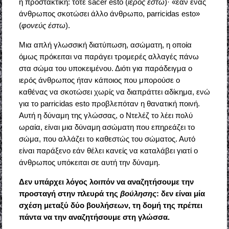
η προστακτική: τότε sacer esto (
ιερός έστω
)· «εάν ένας
άνθρωπος σκοτώσει άλλο άνθρωπο, parricidas esto»
(
φονεύς έστω
).
Μια απλή γλωσσική διατύπωση, ασώματη, η οποία
όμως πρόκειται να παράγει τρομερές αλλαγές πάνω
στα σώμα του υποκειμένου. Διότι για παράδειγμα ο
ιερός άνθρωπος ήταν κάποιος που μπορούσε ο
καθένας να σκοτώσει χωρίς να διαπράττει αδίκημα, ενώ
για το parricidas esto προβλεπόταν η θανατική ποινή.
Αυτή η δύναμη της γλώσσας, ο Ντελέζ το λέει πολύ
ωραία, είναι μια δύναμη ασώματη που επηρεάζει το
σώμα, που αλλάζει το καθεστώς του σώματος. Αυτό
είναι παράξενο εάν θέλει κανείς να καταλάβει γιατί ο
άνθρωπος υπόκειται σε αυτή την δύναμη.
Δεν υπάρχει λόγος λοιπόν να αναζητήσουμε την
προσταγή στην πλευρά της
βούλησης
: δεν είναι μία
σχέση μεταξύ δύο βουλήσεων, τη δομή της πρέπει
πάντα να την αναζητήσουμε στη γλώσσα.