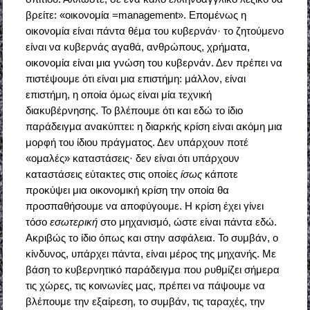
βρείτε: «οικονομία =management». Επομένως η
οικονομία είναι πάντα θέμα του κυβερνάν· το ζητούμενο
είναι να κυβερνάς αγαθά, ανθρώπους, χρήματα,
οικονομία είναι μια γνώση του κυβερνάν. Δεν πρέπει να
πιστέψουμε ότι είναι μια επιστήμη: μάλλον, είναι
επιστήμη, η οποία όμως είναι μία τεχνική
διακυβέρνησης. Το βλέπουμε ότι και εδώ το ίδιο
παράδειγμα ανακύπτει: η διαρκής κρίση είναι ακόμη μια
μορφή του ίδιου πράγματος. Δεν υπάρχουν ποτέ
«ομαλές» καταστάσεις· δεν είναι ότι υπάρχουν
καταστάσεις εύτακτες στις οποίες
ίσως
κάποτε
προκύψει μια οικονομική κρίση την οποία θα
προσπαθήσουμε να αποφύγουμε. Η κρίση έχει γίνει
τόσο
εσωτερική
στο μηχανισμό, ώστε είναι πάντα εδώ.
Ακριβώς το ίδιο όπως και στην ασφάλεια. Το συμβάν, ο
κίνδυνος, υπάρχει πάντα, είναι μέρος της μηχανής. Με
βάση το κυβερνητικό παράδειγμα που ρυθμίζει σήμερα
τις χώρες, τις κοινωνίες μας, πρέπει να πάψουμε να
βλέπουμε την εξαίρεση, το συμβάν, τις ταραχές, την