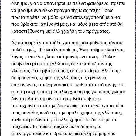
δίλημμα, για να απαντήσουμε σε ένα φαινόμενο, πρέπει
να βρούμε ένα άλλο πράγμα της ίδιας τάξης. Ίσως
πρώτα πρέπει να μάθουμε να απενεργοποιούμε αυτό
που βρίσκεται απέναντί μας, και μόνο μετά απ’ αυτό θα
καταστεί δυνατή μια άλλη χρήση του πράγματος.
Ας πάρουμε ένα παράδειγμα που μου φαίνεται πάντοτε
πολύ σαφές. Τι είναι ένα ποίημα; Ένα ποίημα είναι ένας
λόγος, είναι ένα γλωσσικό φαινόμενο, αναμφίβολα·
συμβαίνει μέσα στη γλώσσα, δεν κείται πέραν της
γλώσσας. Τι συμβαίνει όμως σε ένα ποίημα; Βλέπουμε
ότι η συνήθης χρήση της γλώσσας ως εργαλείο
επικοινωνίας απενεργοποιείται, καθίσταται αδρανής, και
από τη στιγμή αυτή μια άλλη χρήση της γλώσσας γίνεται
δυνατή. Αυτό σημαίνει ποίηση. Και συμβαίνει
ταυτόχρονα: κατά την ίδια έννοια που απενεργοποιούμε
τους συνήθεις κώδικες, την ομαλή χρήση της γλώσσας,
καθιστούμε δυνατή μια άλλη χρήση. Το ίδιο και με τα
παιχνίδια. Τα παιδιά παίζουν με οτιδήποτε, το
απενεργοποιούν και βρίσκουν μια άλλη χρήση, που