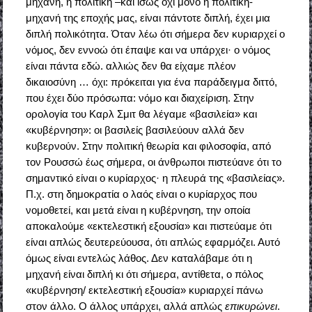
μηχανή, η πολιτική –και ίσως όχι μόνο η πολιτική-
μηχανή της εποχής μας, είναι πάντοτε διπλή, έχει μια
διπλή πολικότητα. Όταν λέω ότι σήμερα δεν κυριαρχεί ο
νόμος, δεν εννοώ ότι έπαψε και να υπάρχει· ο νόμος
είναι πάντα εδώ. αλλιώς δεν θα είχαμε πλέον
δικαιοσύνη … όχι: πρόκειται για ένα παράδειγμα διττό,
που έχει δύο πρόσωπα: νόμο και διαχείριση. Στην
ορολογία του Καρλ Σμιτ θα λέγαμε «βασιλεία» και
«κυβέρνηση»: οι βασιλείς βασιλεύουν αλλά δεν
κυβερνούν. Στην πολιτική θεωρία και φιλοσοφία, από
τον Ρουσσώ έως σήμερα, οι άνθρωποι πιστεύανε ότι το
σημαντικό είναι ο κυρίαρχος· η πλευρά της «βασιλείας».
Π.χ. στη δημοκρατία ο λαός είναι ο κυρίαρχος που
νομοθετεί, και μετά είναι η κυβέρνηση, την οποία
αποκαλούμε «εκτελεστική εξουσία» και πιστεύαμε ότι
είναι απλώς δευτερεύουσα, ότι απλώς εφαρμόζει. Αυτό
όμως είναι εντελώς λάθος. Δεν καταλάβαμε ότι η
μηχανή είναι διπλή κι ότι σήμερα, αντίθετα, ο πόλος
«κυβέρνηση/ εκτελεστική εξουσία» κυριαρχεί πάνω
στον άλλο. Ο άλλος υπάρχει, αλλά απλώς
επικυρώνει
.