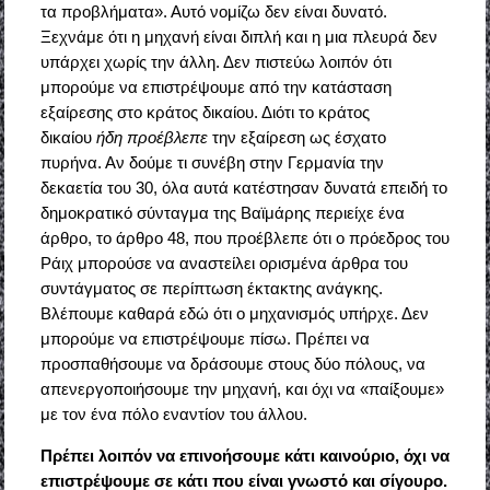
τα προβλήματα». Αυτό νομίζω δεν είναι δυνατό.
Ξεχνάμε ότι η μηχανή είναι διπλή και η μια πλευρά δεν
υπάρχει χωρίς την άλλη. Δεν πιστεύω λοιπόν ότι
μπορούμε να επιστρέψουμε από την κατάσταση
εξαίρεσης στο κράτος δικαίου. Διότι το κράτος
δικαίου
ήδη προέβλεπε
την εξαίρεση ως έσχατο
πυρήνα. Αν δούμε τι συνέβη στην Γερμανία την
δεκαετία του 30, όλα αυτά κατέστησαν δυνατά επειδή το
δημοκρατικό σύνταγμα της Βαϊμάρης περιείχε ένα
άρθρο, το άρθρο 48, που προέβλεπε ότι ο πρόεδρος του
Ράιχ μπορούσε να αναστείλει ορισμένα άρθρα του
συντάγματος σε περίπτωση έκτακτης ανάγκης.
Βλέπουμε καθαρά εδώ ότι ο μηχανισμός υπήρχε. Δεν
μπορούμε να επιστρέψουμε πίσω. Πρέπει να
προσπαθήσουμε να δράσουμε στους δύο πόλους, να
απενεργοποιήσουμε την μηχανή, και όχι να «παίξουμε»
με τον ένα πόλο εναντίον του άλλου.
Πρέπει λοιπόν να επινοήσουμε κάτι καινούριο, όχι να
επιστρέψουμε σε κάτι που είναι γνωστό και σίγουρο.