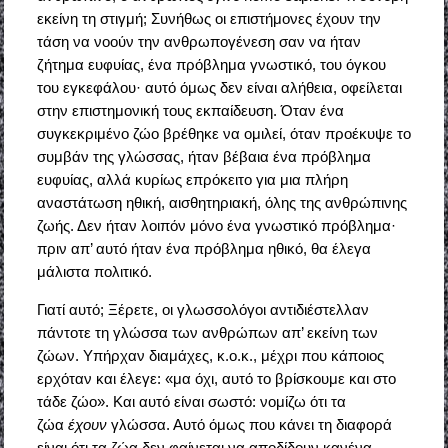
εκείνη τη στιγμή; Συνήθως οι επιστήμονες έχουν την
τάση να νοούν την ανθρωπογένεση σαν να ήταν
ζήτημα ευφυίας, ένα πρόβλημα γνωστικό, του όγκου
του εγκεφάλου· αυτό όμως δεν είναι αλήθεια, οφείλεται
στην επιστημονική τους εκπαίδευση. Όταν ένα
συγκεκριμένο ζώο βρέθηκε να ομιλεί, όταν προέκυψε το
συμβάν της γλώσσας, ήταν βέβαια ένα πρόβλημα
ευφυίας, αλλά κυρίως επρόκειτο για μια πλήρη
αναστάτωση ηθική, αισθητηριακή, όλης της ανθρώπινης
ζωής. Δεν ήταν λοιπόν μόνο ένα γνωστικό πρόβλημα·
πριν απ’ αυτό ήταν ένα πρόβλημα ηθικό, θα έλεγα
μάλιστα πολιτικό.
Γιατί αυτό; Ξέρετε, οι γλωσσολόγοι αντιδιέστελλαν
πάντοτε τη γλώσσα των ανθρώπων απ’ εκείνη των
ζώων. Υπήρχαν διαμάχες, κ.ο.κ., μέχρι που κάποιος
ερχόταν και έλεγε: «μα όχι, αυτό το βρίσκουμε και στο
τάδε ζώο». Και αυτό είναι σωστό: νομίζω ότι τα
ζώα
έχουν
γλώσσα. Αυτό όμως που κάνει τη διαφορά
είναι ότι τα ζώα δεν φαίνεται να αποδίδουν κανένα