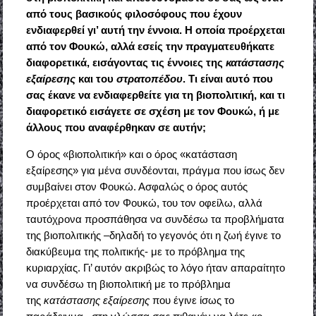
από τους βασικούς φιλοσόφους που έχουν
ενδιαφερθεί γι’ αυτή την έννοια. Η οποία προέρχεται
από τον Φουκώ, αλλά εσείς την πραγματευθήκατε
διαφορετικά, εισάγοντας τις έννοιες της
κατάστασης
εξαίρεσης
και του
στρατοπέδου
. Τι είναι αυτό που
σας έκανε να ενδιαφερθείτε για τη βιοπολιτική, και τι
διαφορετικό εισάγετε σε σχέση με τον Φουκώ, ή με
άλλους που αναφέρθηκαν σε αυτήν;
Ο όρος «βιοπολιτική» και ο όρος «κατάσταση
εξαίρεσης» για μένα συνδέονται, πράγμα που ίσως δεν
συμβαίνει στον Φουκώ. Ασφαλώς ο όρος αυτός
προέρχεται
από τον Φουκώ, του τον οφείλω, αλλά
ταυτόχρονα προσπάθησα να συνδέσω τα προβλήματα
της βιοπολιτικής –δηλαδή το γεγονός ότι η ζωή έγινε το
διακύβευμα της πολιτικής- με το πρόβλημα της
κυριαρχίας. Γι’ αυτόν ακριβώς το λόγο ήταν απαραίτητο
να συνδέσω τη βιοπολιτική με το πρόβλημα
της
κατάστασης εξαίρεσης
που έγινε ίσως το