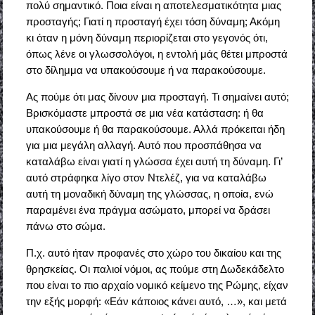
πολύ σημαντικό. Ποια είναι η αποτελεσματικότητα μιας
προσταγής; Γιατί η προσταγή έχει τόση δύναμη; Ακόμη
κι όταν η μόνη δύναμη περιορίζεται στο γεγονός ότι,
όπως λένε οι γλωσσολόγοι, η εντολή μάς θέτει μπροστά
στο δίλημμα να υπακούσουμε ή να παρακούσουμε.
Ας πούμε ότι μας δίνουν μια προσταγή. Τι σημαίνει αυτό;
Βρισκόμαστε μπροστά σε μια νέα κατάσταση: ή θα
υπακούσουμε ή θα παρακούσουμε. Αλλά πρόκειται ήδη
για μια μεγάλη αλλαγή. Αυτό που προσπάθησα να
καταλάβω είναι γιατί η γλώσσα έχει αυτή τη δύναμη. Γι’
αυτό στράφηκα λίγο στον Ντελέζ, για να καταλάβω
αυτή τη μοναδική δύναμη της γλώσσας, η οποία, ενώ
παραμένει ένα πράγμα ασώματο, μπορεί να δράσει
πάνω στο σώμα.
Π.χ. αυτό ήταν προφανές στο χώρο του δικαίου και της
θρησκείας. Οι παλιοί νόμοι, ας πούμε στη Δωδεκάδελτο
που είναι το πιο αρχαίο νομικό κείμενο της Ρώμης, είχαν
την εξής μορφή: «Εάν κάποιος κάνει αυτό, …», και μετά