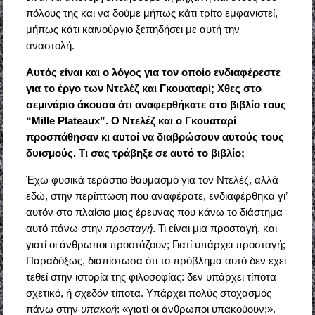
πόλους της και να δούμε μήπως κάτι τρίτο εμφανιστεί,
μήπως κάτι καινούργιο ξεπηδήσει με αυτή την
αναστολή.
Αυτός είναι και ο λόγος για τον οποίο ενδιαφέρεστε
για το έργο των Ντελέζ και Γκουαταρί; Χθες στο
σεμινάριο άκουσα ότι αναφερθήκατε στο βιβλίο τους
“Mille
Plateaux
”. Ο Ντελέζ και ο Γκουαταρί
προσπάθησαν κι αυτοί να διαβρώσουν αυτούς τους
δυισμούς. Τι σας τράβηξε σε αυτό το βιβλίο;
Έχω φυσικά τεράστιο θαυμασμό για τον Ντελέζ, αλλά
εδώ, στην περίπτωση που αναφέρατε, ενδιαφέρθηκα γι’
αυτόν στο πλαίσιο μιας έρευνας που κάνω το διάστημα
αυτό πάνω στην
προσταγή
. Τι είναι μια προσταγή, και
γιατί οι άνθρωποι προστάζουν; Γιατί υπάρχει προσταγή;
Παραδόξως, διαπίστωσα ότι το πρόβλημα αυτό δεν έχει
τεθεί στην ιστορία της φιλοσοφίας: δεν υπάρχει τίποτα
σχετικό, ή σχεδόν τίποτα. Υπάρχει πολύς στοχασμός
πάνω στην
υπακοή
: «γιατί οι άνθρωποι υπακούουν;».