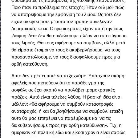
φυσιοκράτες τις παραμονές της γαλλικής επανάστασης.
Ποιο ήταν το πρόβλημα της εποχής; Ήταν οι λιμοί· πώς
να αποτρέψουμε την εμφάνιση του λιμού. Ως τότε δεν
είχαν σκεφτεί ποτέ μ’ αυτό τον τρόπο· συνέλεγαν
δημητριακά, κ.ο.κ. Οι φυσιοκράτες είχαν αυτή την ίσως
ιδιοφυή ιδέα: δεν θα επιδιώκουμε πλέον να αποφύγουμε
τους λιμούς. Θα τους αφήνουμε να συμβούν, αλλά μετά
θα είμαστε έτοιμοι να τους διακυβερνήσουμε, να τους
προσανατολίσουμε, να τους διασφαλίσουμε προς μια
ορθή κατεύθυνση.
Αυτό δεν πρέπει ποτέ να το ξεχνάμε. Υπάρχουν ακόμη
αφελείς που πιστεύουν ότι το παράδειγμα της
ασφάλειας έχει σκοπό να προλάβει τρομοκρατικές
πράξεις. Αυτό είναι τελείως λάθος. Η βασική ιδέα είναι
μάλλον: «θα αφήσουμε να συμβούν καταστροφές,
αναταραχές, ή και θα
βοηθήσουμε
να συμβούν, επειδή
αυτό θα μας επιτρέψει να παρέμβουμε και να τις
διακυβερνήσουμε προς την ορθή κατεύθυνση». Π.χ. η
αμερικανική πολιτική εδώ και είκοσι χρόνια είναι σαφώς