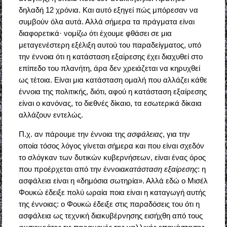
δηλαδή 12 χρόνια. Και αυτό εξηγεί πώς μπόρεσαν να
συμβούν όλα αυτά. Αλλά σήμερα τα πράγματα είναι
διαφορετικά· νομίζω ότι έχουμε φθάσει σε μια
μεταγενέστερη εξέλιξη αυτού του παραδείγματος, υπό
την έννοια ότι η κατάσταση εξαίρεσης έχει διαχυθεί στο
επίπεδο του πλανήτη, άρα δεν χρειάζεται να κηρυχθεί
ως τέτοια. Είναι μια κατάσταση ομαλή που αλλάζει κάθε
έννοια της πολιτικής, διότι, αφού η κατάσταση εξαίρεσης
είναι ο κανόνας, το διεθνές δίκαιο, τα εσωτερικά δίκαια
αλλάζουν εντελώς.
Π.χ. αν πάρουμε την έννοια της
ασφάλειας
, για την
οποία τόσος λόγος γίνεται σήμερα και που είναι σχεδόν
το σλόγκαν των δυτικών κυβερνήσεων, είναι ένας όρος
που προέρχεται από την έννοια
κατάσταση εξαίρεσης
: η
ασφάλεια είναι η «δημόσια σωτηρία». Αλλά εδώ ο Μισέλ
Φουκώ έδειξε πολύ ωραία ποια είναι η καταγωγή αυτής
της έννοιας: ο Φουκώ έδειξε στις παραδόσεις του ότι η
ασφάλεια ως τεχνική διακυβέρνησης εισήχθη από τους