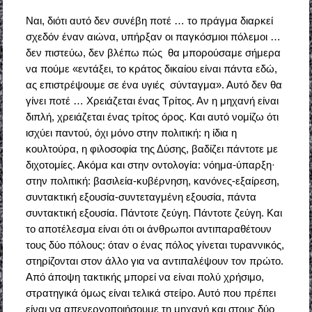
Ναι, διότι αυτό δεν συνέβη ποτέ … το πράγμα διαρκεί
σχεδόν έναν αιώνα, υπήρξαν οι παγκόσμιοι πόλεμοι …
δεν πιστεύω, δεν βλέπω πώς θα μπορούσαμε σήμερα
να πούμε «εντάξει, το κράτος δικαίου είναι πάντα εδώ,
ας επιστρέψουμε σε ένα υγιές σύνταγμα». Αυτό δεν θα
γίνει ποτέ … Χρειάζεται ένας Τρίτος. Αν η μηχανή είναι
διπλή, χρειάζεται ένας τρίτος όρος. Και αυτό νομίζω ότι
ισχύει παντού, όχι μόνο στην πολιτική: η ίδια η
κουλτούρα, η φιλοσοφία της Δύσης, βαδίζει πάντοτε με
διχοτομίες. Ακόμα και στην οντολογία: νόημα-ύπαρξη·
στην πολιτική: βασιλεία-κυβέρνηση, κανόνες-εξαίρεση,
συντακτική εξουσία-συντεταγμένη εξουσία, πάντα
συντακτική εξουσία. Πάντοτε ζεύγη. Πάντοτε ζεύγη. Και
το αποτέλεσμα είναι ότι οι άνθρωποι αντιπαραθέτουν
τους δύο πόλους: όταν ο ένας πόλος γίνεται τυραννικός,
στηρίζονται στον άλλο για να αντιπαλέψουν τον πρώτο.
Από άποψη τακτικής μπορεί να είναι πολύ χρήσιμο,
στρατηγικά όμως είναι τελικά στείρο. Αυτό που πρέπει
είναι να απενεργοποιήσουμε τη μηχανή και στους δύο