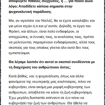
αποφύγετε πιθανές συγχύσεις, ή … για ποιον άλλο
λόγο; Αποδίδετε κάποια σημασία στην
ψυχαναλυτική παράδοση;
Μα, αν αγαπάτε τον Ντελέζ, θα το έχετε καταλάβει: και
για μένα ισχύει ό,τι και γι’ αυτόν. Δηλαδή, το έργο του
Φρόιντ, και άλλων, είναι πολύ ενδιαφέρον, οι
αποχρώσεις, οι έννοιές τους, οι αναλύσεις τους, πρέπει
να μελετώνται, παραμένουν ενδιαφέρουσες, αλλά τους
σκοπούς για τους οποίους γίνεται όλο αυτό δεν τους
εμπιστεύομαι.
Θα λέγαμε λοιπόν ότι αυτοί οι σκοποί συνδέονται με
τη διαχείριση του ανθρώπινου όντος;
Κατά βάθος, ναι: η ψυχανάλυση, όπως και άλλα
φαινόμενα της νεωτερικής μας κουλτούρας, τείνει να
κυβερνήσει, είναι ακόμη μια μορφή κυβέρνησης των
ανθρώπων, αποβλέπει να κάνει τη ζωή κυβερνήσιμη.
Έχω μεγάλη δυσπιστία απέναντι σε ό,τι τείνει να
κυβερνήσει την ζωή των ανθρώπων. Θα ήθελα να