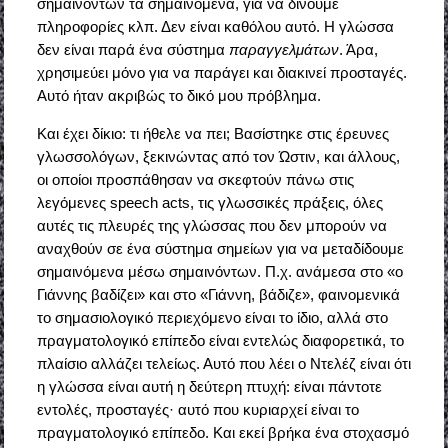
σημαινόντων τα σημαινόμενα, για να δίνουμε
πληροφορίες κλπ. Δεν είναι καθόλου αυτό. Η γλώσσα
δεν είναι παρά ένα σύστημα
παραγγελμάτων
. Άρα,
χρησιμεύει μόνο για να παράγει και διακινεί προσταγές.
Αυτό ήταν ακριβώς το δικό μου πρόβλημα.
Και έχει δίκιο: τι ήθελε να πει; Βασίστηκε στις έρευνες
γλωσσολόγων, ξεκινώντας από τον Ώστιν, και άλλους,
οι οποίοι προσπάθησαν να σκεφτούν πάνω στις
λεγόμενες speech acts, τις γλωσσικές πράξεις, όλες
αυτές τις πλευρές της γλώσσας που δεν μπορούν να
αναχθούν σε ένα σύστημα σημείων για να μεταδίδουμε
σημαινόμενα μέσω σημαινόντων. Π.χ. ανάμεσα στο «ο
Γιάννης βαδίζει» και στο «Γιάννη, βάδιζε», φαινομενικά
το σημασιολογικό περιεχόμενο είναι το ίδιο, αλλά στο
πραγματολογικό επίπεδο είναι εντελώς διαφορετικά, το
πλαίσιο αλλάζει τελείως. Αυτό που λέει ο Ντελέζ είναι ότι
η γλώσσα είναι αυτή η δεύτερη πτυχή: είναι πάντοτε
εντολές, προσταγές· αυτό που κυριαρχεί είναι το
πραγματολογικό επίπεδο. Και εκεί βρήκα ένα στοχασμό