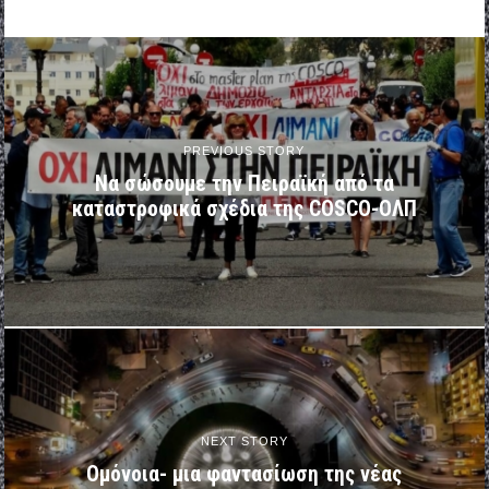
PREVIOUS STORY
Να σώσουμε την Πειραϊκή από τα
καταστροφικά σχέδια της COSCO-ΟΛΠ
NEXT STORY
Ομόνοια- μια φαντασίωση της νέας