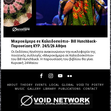
Μικροκάμερα σε Καλειδοσκόπιο- Bill Hunchback-
Παρουσίαση ΚΥΡ. 24/5/26 Αθήνα
Οι Εκδόσεις Κενότητα ανακοινώνουν την κυκλοφορία της
ποιητικής συλλογής «Μικροκάμερα σε Καλειδοσκόπιο»
του Bill Hunchback. Η παρουσίαση του βιβλίου θα γίνει
Κυριακή 24 Μαϊου
ABOUT
THEORY
EVENTS
LOCAL
GLOBAL
VOID TV
POETRY
MUSIC
GALLERY
LIBRARY
PUBLICATIONS
CONTACT