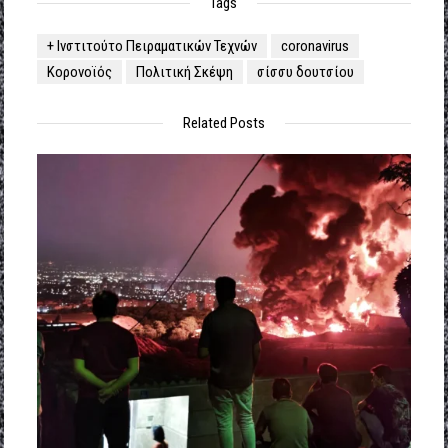
Tags
+ Ινστιτούτο Πειραματικών Τεχνών
coronavirus
Κορονοϊός
Πολιτική Σκέψη
σίσσυ δουτσίου
Related Posts