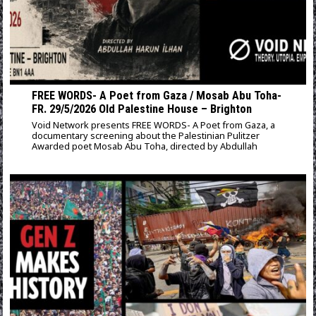
FREE WORDS- A Poet from Gaza / Mosab Abu Toha-
FR. 29/5/2026 Old Palestine House – Brighton
Void Network presents FREE WORDS- A Poet from Gaza, a
documentary screening about the Palestinian Pulitzer
Awarded poet Mosab Abu Toha, directed by Abdullah