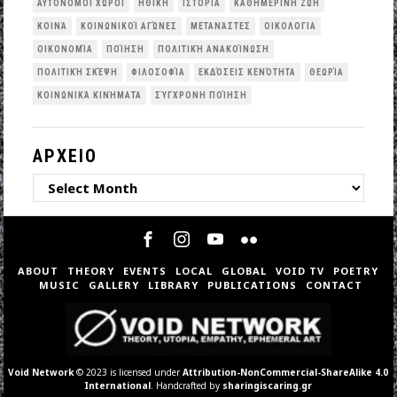
ΑΥΤΌΝΟΜΟΙ ΧΏΡΟΙ
ΗΘΙΚΉ
ΙΣΤΟΡΊΑ
ΚΑΘΗΜΕΡΙΝΉ ΖΩΉ
ΚΟΙΝΆ
ΚΟΙΝΩΝΙΚΟΊ ΑΓΏΝΕΣ
ΜΕΤΑΝΆΣΤΕΣ
ΟΙΚΟΛΟΓΙΑ
ΟΙΚΟΝΟΜΊΑ
ΠΟΊΗΣΗ
ΠΟΛΙΤΙΚΉ ΑΝΑΚΟΊΝΩΣΗ
ΠΟΛΙΤΙΚΉ ΣΚΈΨΗ
ΦΙΛΟΣΟΦΊΑ
ΕΚΔΌΣΕΙΣ ΚΕΝΌΤΗΤΑ
ΘΕΩΡΊΑ
ΚΟΙΝΩΝΙΚΆ ΚΙΝΉΜΑΤΑ
ΣΎΓΧΡΟΝΗ ΠΟΊΗΣΗ
ΑΡΧΕΙΟ
ΑΡΧΕΙΟ
ABOUT
THEORY
EVENTS
LOCAL
GLOBAL
VOID TV
POETRY
MUSIC
GALLERY
LIBRARY
PUBLICATIONS
CONTACT
Void Network
© 2023 is licensed under
Attribution-NonCommercial-ShareAlike 4.0
International
. Handcrafted by
sharingiscaring.gr