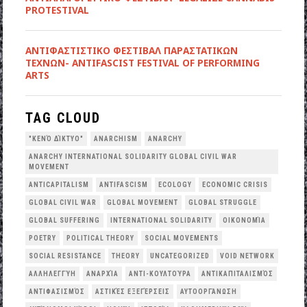
PROTESTIVAL
ANTIΦΑΣΤΙΣΤΙΚΟ ΦΕΣΤΙΒΑΛ ΠΑΡΑΣΤΑΤΙΚΩΝ
ΤΕΧΝΩΝ- ANTIFASCIST FESTIVAL OF PERFORMING
ARTS
TAG CLOUD
"ΚΕΝΌ ΔΊΚΤΥΟ"
ANARCHISM
ANARCHY
ANARCHY INTERNATIONAL SOLIDARITY GLOBAL CIVIL WAR
MOVEMENT
ANTICAPITALISM
ANTIFASCISM
ECOLOGY
ECONOMIC CRISIS
GLOBAL CIVIL WAR
GLOBAL MOVEMENT
GLOBAL STRUGGLE
GLOBAL SUFFERING
INTERNATIONAL SOLIDARITY
OΙΚΟΝΟΜΊΑ
POETRY
POLITICAL THEORY
SOCIAL MOVEMENTS
SOCIAL RESISTANCE
THEORY
UNCATEGORIZED
VOID NETWORK
ΑΛΛΗΛΕΓΓΎΗ
ΑΝΑΡΧΊΑ
ΑΝΤΙ-ΚΟΥΛΤΟΎΡΑ
ΑΝΤΙΚΑΠΙΤΑΛΙΣΜΌΣ
ΑΝΤΙΦΑΣΙΣΜΌΣ
ΑΣΤΙΚΈΣ ΕΞΕΓΈΡΣΕΙΣ
ΑΥΤΟΟΡΓΆΝΩΣΗ