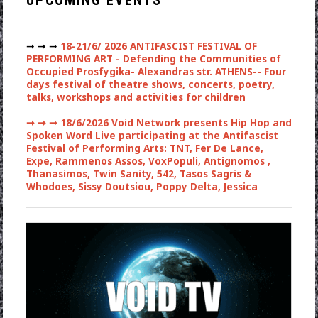
UPCOMING EVENTS
➞ ➞ ➞
18-21/6/ 2026 ANTIFASCIST FESTIVAL OF
PERFORMING ART - Defending the Communities of
Occupied Prosfygika- Alexandras str. ATHENS-- Four
days festival of theatre shows, concerts, poetry,
talks, workshops and activities for children
➞ ➞ ➞
18/6/2026 Void Network presents Hip Hop and
Spoken Word Live participating at the Antifascist
Festival of Performing Arts: TNT, Fer De Lance,
Expe, Rammenos Assos, VoxPopuli, Antignomos ,
Thanasimos, Twin Sanity, 542, Tasos Sagris &
Whodoes, Sissy Doutsiou, Poppy Delta, Jessica