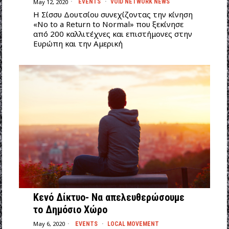
May 12, 2020
EVENTS
·
VOID NETWORK NEWS
Η Σίσσυ Δουτσίου συνεχίζοντας την κίνηση
«No to a Return to Normal» που ξεκίνησε
από 200 καλλιτέχνες και επιστήμονες στην
Ευρώπη και την Αμερική
Κενό Δίκτυο- Να απελευθερώσουμε
το Δημόσιο Χώρο
May 6, 2020
EVENTS
·
LOCAL MOVEMENT