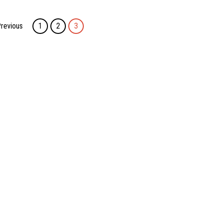
revious
1
2
3