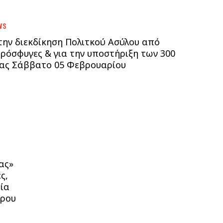
WS
την διεκδίκηση Πολιτκού Ασύλου από
πρόσφυγες & για την υποστήριξη των 300
ας Σάββατο 05 Φεβρουαρίου
ας»
ς,
τία
τρου