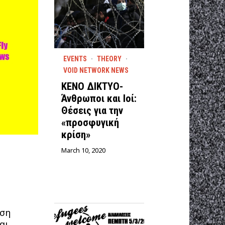
EVENTS
·
THEORY
·
VOID NETWORK NEWS
ΚΕΝΟ ΔΙΚΤΥΟ-
Άνθρωποι και Ιοί:
Θέσεις για την
«προσφυγική
κρίση»
March 10, 2020
υση
αι