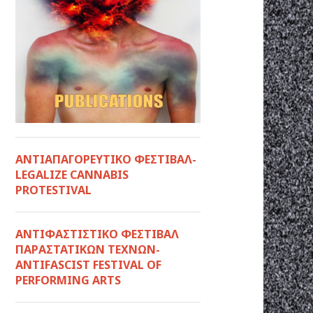
ΑΝΤΙΑΠΑΓΟΡΕΥΤΙΚΟ ΦΕΣΤΙΒΑΛ-
LEGALIZE CANNABIS
PROTESTIVAL
ANTIΦΑΣΤΙΣΤΙΚΟ ΦΕΣΤΙΒΑΛ
ΠΑΡΑΣΤΑΤΙΚΩΝ ΤΕΧΝΩΝ-
ANTIFASCIST FESTIVAL OF
PERFORMING ARTS