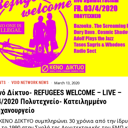
March 13, 2020
NTS
·
VOID NETWORK NEWS
νό Δίκτυο- REFUGEES WELCOME – LIVE –
4/2020 Πολυτεχνείο- Κατειλημμένο
χανουργείο
ΚΕΝΟ ΔΙΚΤΥΟ συμπληρώνει 30 χρόνια από την ίδρ
 το 1990 στην Σχολή της Αρχιτεκτονικής του ΕΜΠ κ