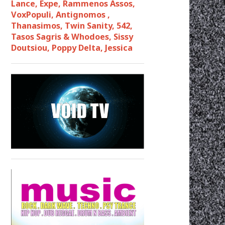
Lance, Expe, Rammenos Assos,
VoxPopuli, Antignomos ,
Thanasimos, Twin Sanity, 542,
Tasos Sagris & Whodoes, Sissy
Doutsiou, Poppy Delta, Jessica