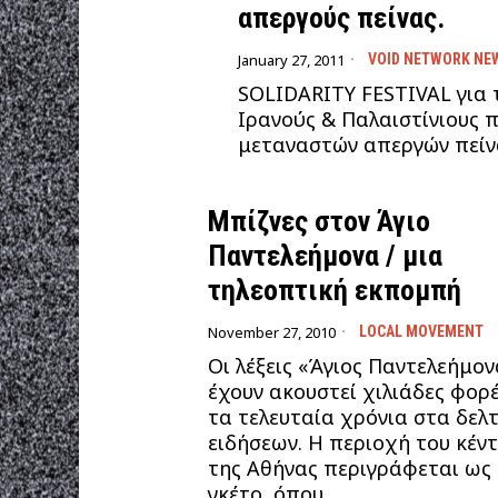
απεργούς πείνας.
January 27, 2011
VOID NETWORK NE
SOLIDARITY FESTIVAL για 
Ιρανούς & Παλαιστίνιους 
μεταναστών απεργών πείν
Μπίζνες στον Άγιο
Παντελεήμονα / μια
τηλεοπτική εκπομπή
November 27, 2010
LOCAL MOVEMENT
Οι λέξεις «Άγιος Παντελεήμον
έχουν ακουστεί χιλιάδες φορέ
τα τελευταία χρόνια στα δελ
ειδήσεων. Η περιοχή του κέν
της Αθήνας περιγράφεται ως
γκέτο, όπου