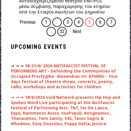
Αυτοδιαχειριζόμενου θεάτρου ΕΜΠΡΟΣ
μέσω σύμβασης παραχώρησης του κτηρίου
από την Εταιρία Ακινήτων του Δημοσίου
Previous
1
…
3
4
5
6
7
…
32
Next
UPCOMING EVENTS
➞ ➞ ➞
18-21/6/ 2026 ANTIFASCIST FESTIVAL OF
PERFORMING ART - Defending the Communities of
Occupied Prosfygika- Alexandras str. ATHENS-- Four
days festival of theatre shows, concerts, poetry,
talks, workshops and activities for children
➞ ➞ ➞
18/6/2026 Void Network presents Hip Hop and
Spoken Word Live participating at the Antifascist
Festival of Performing Arts: TNT, Fer De Lance,
Expe, Rammenos Assos, VoxPopuli, Antignomos ,
Thanasimos, Twin Sanity, 542, Tasos Sagris &
Whodoes, Sissy Doutsiou, Poppy Delta, Jessica