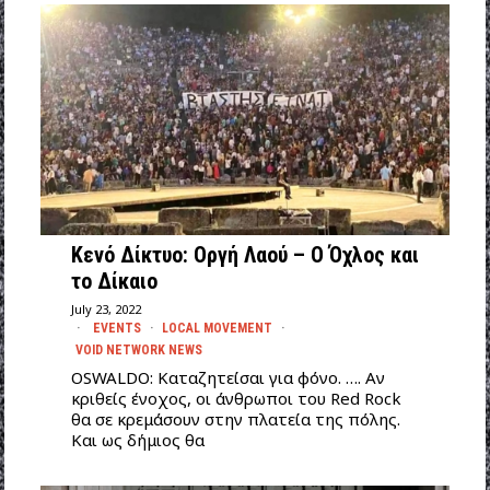
Κενό Δίκτυο: Οργή Λαού – Ο Όχλος και
το Δίκαιο
July 23, 2022
EVENTS
·
LOCAL MOVEMENT
·
VOID NETWORK NEWS
OSWALDO: Καταζητείσαι για φόνο. …. Αν
κριθείς ένοχος, οι άνθρωποι του Red Rock
θα σε κρεμάσουν στην πλατεία της πόλης.
Και ως δήμιος θα