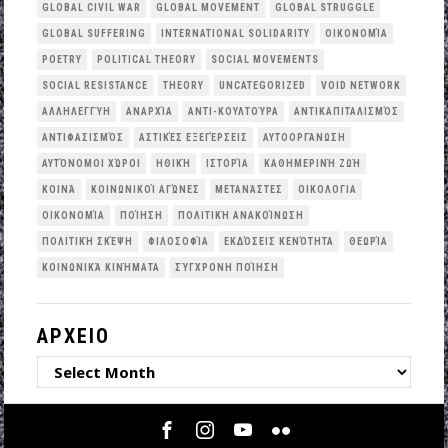
GLOBAL CIVIL WAR
GLOBAL MOVEMENT
GLOBAL STRUGGLE
GLOBAL SUFFERING
INTERNATIONAL SOLIDARITY
OΙΚΟΝΟΜΊΑ
POETRY
POLITICAL THEORY
SOCIAL MOVEMENTS
SOCIAL RESISTANCE
THEORY
UNCATEGORIZED
VOID NETWORK
ΑΛΛΗΛΕΓΓΎΗ
ΑΝΑΡΧΊΑ
ΑΝΤΙ-ΚΟΥΛΤΟΎΡΑ
ΑΝΤΙΚΑΠΙΤΑΛΙΣΜΌΣ
ΑΝΤΙΦΑΣΙΣΜΌΣ
ΑΣΤΙΚΈΣ ΕΞΕΓΈΡΣΕΙΣ
ΑΥΤΟΟΡΓΆΝΩΣΗ
ΑΥΤΌΝΟΜΟΙ ΧΏΡΟΙ
ΗΘΙΚΉ
ΙΣΤΟΡΊΑ
ΚΑΘΗΜΕΡΙΝΉ ΖΩΉ
ΚΟΙΝΆ
ΚΟΙΝΩΝΙΚΟΊ ΑΓΏΝΕΣ
ΜΕΤΑΝΆΣΤΕΣ
ΟΙΚΟΛΟΓΙΑ
ΟΙΚΟΝΟΜΊΑ
ΠΟΊΗΣΗ
ΠΟΛΙΤΙΚΉ ΑΝΑΚΟΊΝΩΣΗ
ΠΟΛΙΤΙΚΉ ΣΚΈΨΗ
ΦΙΛΟΣΟΦΊΑ
ΕΚΔΌΣΕΙΣ ΚΕΝΌΤΗΤΑ
ΘΕΩΡΊΑ
ΚΟΙΝΩΝΙΚΆ ΚΙΝΉΜΑΤΑ
ΣΎΓΧΡΟΝΗ ΠΟΊΗΣΗ
ΑΡΧΕΙΟ
ΑΡΧΕΙΟ