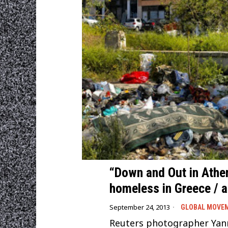
“Down and Out in Ath
homeless in Greece / a
September 24, 2013
GLOBAL MOVE
Reuters photographer Yanni