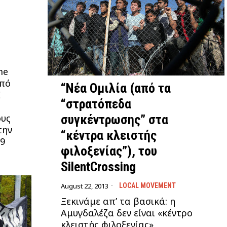
me
από
“Νέα Ομιλία (από τα
Ε
“στρατόπεδα
υς
συγκέντρωσης” στα
την
“κέντρα κλειστής
09
φιλοξενίας”), του
SilentCrossing
August 22, 2013
LOCAL MOVEMENT
Ξεκινάμε απ’ τα βασικά: η
Αμυγδαλέζα δεν είναι «κέντρο
κλειστής φιλοξενίας»,