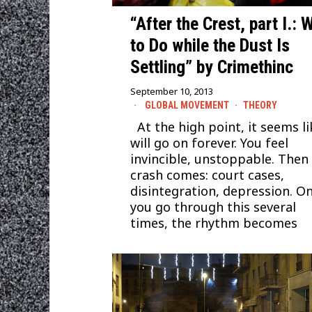
“After the Crest, part I.: 
to Do while the Dust Is
Settling” by Crimethinc
September 10, 2013
GLOBAL MOVEMENT
·
THEORY
At the high point, it seems li
will go on forever. You feel
invincible, unstoppable. Then
crash comes: court cases,
disintegration, depression. O
you go through this several
times, the rhythm becomes