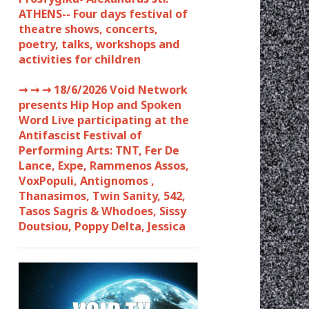
ATHENS-- Four days festival of
theatre shows, concerts,
poetry, talks, workshops and
activities for children
➞ ➞ ➞
18/6/2026 Void Network
presents Hip Hop and Spoken
Word Live participating at the
Antifascist Festival of
Performing Arts: TNT, Fer De
Lance, Expe, Rammenos Assos,
VoxPopuli, Antignomos ,
Thanasimos, Twin Sanity, 542,
Tasos Sagris & Whodoes, Sissy
Doutsiou, Poppy Delta, Jessica