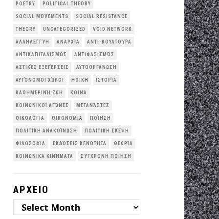
POETRY
POLITICAL THEORY
SOCIAL MOVEMENTS
SOCIAL RESISTANCE
THEORY
UNCATEGORIZED
VOID NETWORK
ΑΛΛΗΛΕΓΓΎΗ
ΑΝΑΡΧΊΑ
ΑΝΤΙ-ΚΟΥΛΤΟΎΡΑ
ΑΝΤΙΚΑΠΙΤΑΛΙΣΜΌΣ
ΑΝΤΙΦΑΣΙΣΜΌΣ
ΑΣΤΙΚΈΣ ΕΞΕΓΈΡΣΕΙΣ
ΑΥΤΟΟΡΓΆΝΩΣΗ
ΑΥΤΌΝΟΜΟΙ ΧΏΡΟΙ
ΗΘΙΚΉ
ΙΣΤΟΡΊΑ
ΚΑΘΗΜΕΡΙΝΉ ΖΩΉ
ΚΟΙΝΆ
ΚΟΙΝΩΝΙΚΟΊ ΑΓΏΝΕΣ
ΜΕΤΑΝΆΣΤΕΣ
ΟΙΚΟΛΟΓΙΑ
ΟΙΚΟΝΟΜΊΑ
ΠΟΊΗΣΗ
ΠΟΛΙΤΙΚΉ ΑΝΑΚΟΊΝΩΣΗ
ΠΟΛΙΤΙΚΉ ΣΚΈΨΗ
ΦΙΛΟΣΟΦΊΑ
ΕΚΔΌΣΕΙΣ ΚΕΝΌΤΗΤΑ
ΘΕΩΡΊΑ
ΚΟΙΝΩΝΙΚΆ ΚΙΝΉΜΑΤΑ
ΣΎΓΧΡΟΝΗ ΠΟΊΗΣΗ
ΑΡΧΕΙΟ
ΑΡΧΕΙΟ