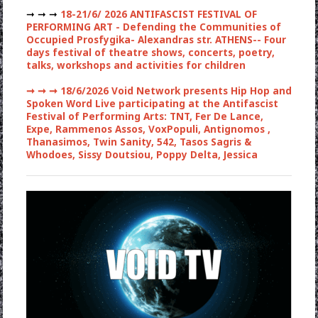
➞ ➞ ➞
18-21/6/ 2026 ANTIFASCIST FESTIVAL OF
PERFORMING ART - Defending the Communities of
Occupied Prosfygika- Alexandras str. ATHENS-- Four
days festival of theatre shows, concerts, poetry,
talks, workshops and activities for children
➞ ➞ ➞
18/6/2026 Void Network presents Hip Hop and
Spoken Word Live participating at the Antifascist
Festival of Performing Arts: TNT, Fer De Lance,
Expe, Rammenos Assos, VoxPopuli, Antignomos ,
Thanasimos, Twin Sanity, 542, Tasos Sagris &
Whodoes, Sissy Doutsiou, Poppy Delta, Jessica