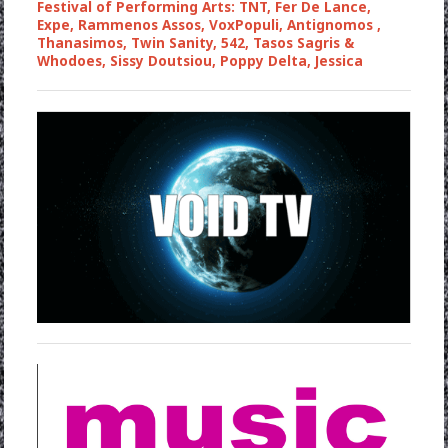
Festival of Performing Arts: TNT, Fer De Lance,
Expe, Rammenos Assos, VoxPopuli, Antignomos ,
Thanasimos, Twin Sanity, 542, Tasos Sagris &
Whodoes, Sissy Doutsiou, Poppy Delta, Jessica