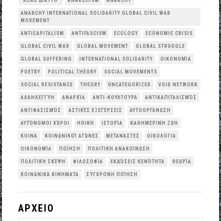
"ΚΕΝΌ ΔΊΚΤΥΟ"
ANARCHISM
ANARCHY
ANARCHY INTERNATIONAL SOLIDARITY GLOBAL CIVIL WAR
MOVEMENT
ANTICAPITALISM
ANTIFASCISM
ECOLOGY
ECONOMIC CRISIS
GLOBAL CIVIL WAR
GLOBAL MOVEMENT
GLOBAL STRUGGLE
GLOBAL SUFFERING
INTERNATIONAL SOLIDARITY
OΙΚΟΝΟΜΊΑ
POETRY
POLITICAL THEORY
SOCIAL MOVEMENTS
SOCIAL RESISTANCE
THEORY
UNCATEGORIZED
VOID NETWORK
ΑΛΛΗΛΕΓΓΎΗ
ΑΝΑΡΧΊΑ
ΑΝΤΙ-ΚΟΥΛΤΟΎΡΑ
ΑΝΤΙΚΑΠΙΤΑΛΙΣΜΌΣ
ΑΝΤΙΦΑΣΙΣΜΌΣ
ΑΣΤΙΚΈΣ ΕΞΕΓΈΡΣΕΙΣ
ΑΥΤΟΟΡΓΆΝΩΣΗ
ΑΥΤΌΝΟΜΟΙ ΧΏΡΟΙ
ΗΘΙΚΉ
ΙΣΤΟΡΊΑ
ΚΑΘΗΜΕΡΙΝΉ ΖΩΉ
ΚΟΙΝΆ
ΚΟΙΝΩΝΙΚΟΊ ΑΓΏΝΕΣ
ΜΕΤΑΝΆΣΤΕΣ
ΟΙΚΟΛΟΓΙΑ
ΟΙΚΟΝΟΜΊΑ
ΠΟΊΗΣΗ
ΠΟΛΙΤΙΚΉ ΑΝΑΚΟΊΝΩΣΗ
ΠΟΛΙΤΙΚΉ ΣΚΈΨΗ
ΦΙΛΟΣΟΦΊΑ
ΕΚΔΌΣΕΙΣ ΚΕΝΌΤΗΤΑ
ΘΕΩΡΊΑ
ΚΟΙΝΩΝΙΚΆ ΚΙΝΉΜΑΤΑ
ΣΎΓΧΡΟΝΗ ΠΟΊΗΣΗ
ΑΡΧΕΙΟ