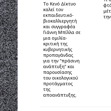
Το Κενό Δίκτυο
φτά
καλεί τον
μέτ
εκπαιδευτικό-
την
βιοκαλλιεργητή
και συγγραφέα
Γιάννη Μπίλλα σε
μια ομιλία-
κριτική της
κυβερνητικής
προπαγάνδας
για την "πράσινη
ανάπτυξη" και
παρουσίασης
του οικολογικού
προτάγματος
της
αποανάπτυξης.