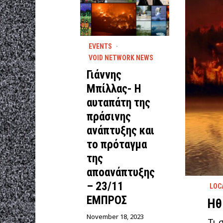
EVENTS
·
VOID NETWORK NEWS
Γιάννης
Μπίλλας- Η
αυταπάτη της
πράσινης
ανάπτυξης και
το πρόταγμα
της
αποανάπτυξης
– 23/11
LOC
ΕΜΠΡΟΣ
Ηθ
November 18, 2023
Τι 