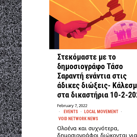
Στεκόμαστε με το
δημοσιογράφο Τάσο
Σαραντή ενάντια στις
άδικες διώξεις- Κάλεσ
στα δικαστήρια 10-2-20
February 7, 2022
EVENTS
·
LOCAL MOVEMENT
·
VOID NETWORK NEWS
Ολοένα και συχνότερα,
δημοσιογράφοι διώκονται γι