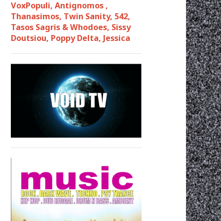
VoxPopuli, Antignomos ,
Thanasimos, Twin Sanity, 542,
Tasos Sagris & Whodoes, Sissy
Doutsiou, Poppy Delta, Jessica