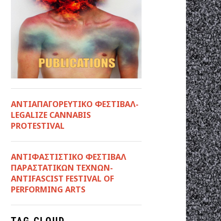
ΑΝΤΙΑΠΑΓΟΡΕΥΤΙΚΟ ΦΕΣΤΙΒΑΛ-
LEGALIZE CANNABIS
PROTESTIVAL
ANTIΦΑΣΤΙΣΤΙΚΟ ΦΕΣΤΙΒΑΛ
ΠΑΡΑΣΤΑΤΙΚΩΝ ΤΕΧΝΩΝ-
ANTIFASCIST FESTIVAL OF
PERFORMING ARTS
TAG CLOUD